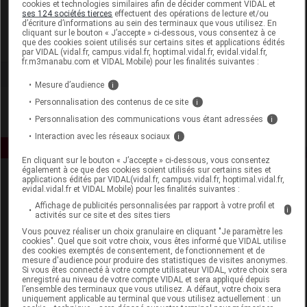
cookies et technologies similaires afin de décider comment VIDAL et
Forte Pharma
ses 124 sociétés tierces
effectuent des opérations de lecture et/ou
d’écriture d’informations au sein des terminaux que vous utilisez. En
cliquant sur le bouton « J’accepte » ci-dessous, vous consentez à ce
que des cookies soient utilisés sur certains sites et applications édités
Voir la fiche laboratoire
par VIDAL (vidal.fr, campus.vidal.fr, hoptimal.vidal.fr, evidal.vidal.fr,
fr.m3manabu.com et VIDAL Mobile) pour les finalités suivantes :
Mesure d’audience
i
Personnalisation des contenus de ce site
i
Personnalisation des communications vous étant adressées
i
Interaction avec les réseaux sociaux
i
En cliquant sur le bouton « J’accepte » ci-dessous, vous consentez
également à ce que des cookies soient utilisés sur certains sites et
applications édités par VIDAL(vidal.fr, campus.vidal.fr, hoptimal.vidal.fr,
evidal.vidal.fr et VIDAL Mobile) pour les finalités suivantes :
Affichage de publicités personnalisées par rapport à votre profil et
i
activités sur ce site et des sites tiers
Vous pouvez réaliser un choix granulaire en cliquant "Je paramètre les
cookies". Quel que soit votre choix, vous êtes informé que VIDAL utilise
Espace produit
des cookies exemptés de consentement, de fonctionnement et de
mesure d'audience pour produire des statistiques de visites anonymes.
Si vous êtes connecté à votre compte utilisateur VIDAL, votre choix sera
Boutique
enregistré au niveau de votre compte VIDAL et sera appliqué depuis
VIDAL Expert
l’ensemble des terminaux que vous utilisez. A défaut, votre choix sera
uniquement applicable au terminal que vous utilisez actuellement : un
VIDAL Hoptimal