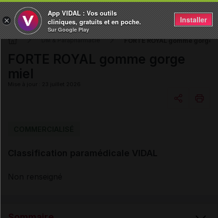
App VIDAL : Vos outils
Installer
×
cliniques, gratuits et en poche.
Sur Google Play
FORTE ROYAL gomme gorge m
DM & Parapharmacie
FORTE ROYAL gomme gorge
miel
Mise à jour : 23 juillet 2026
Copier l'url
COMMERCIALISÉ
Classification paramédicale VIDAL
Email
Non renseigné
Sommaire