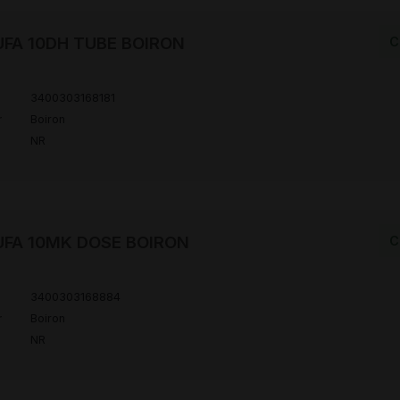
FA 10DH TUBE BOIRON
C
3400303168181
r
Boiron
NR
UFA 10MK DOSE BOIRON
C
3400303168884
r
Boiron
NR