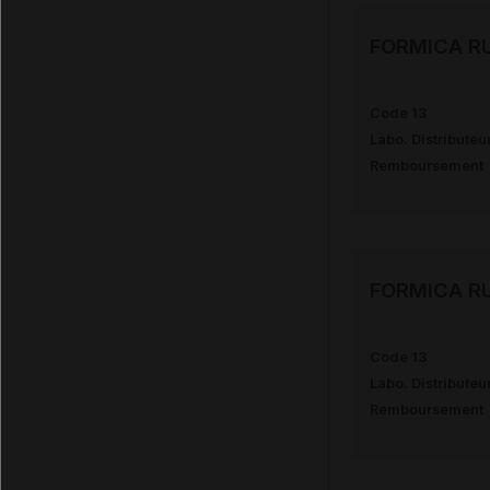
FORMICA RU
Code 13
Labo. Distributeu
Remboursement
FORMICA RU
Code 13
Labo. Distributeu
Remboursement