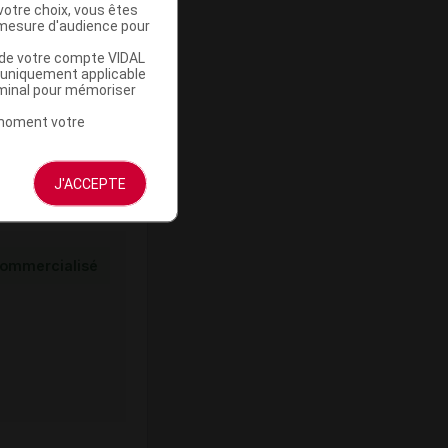
votre choix, vous êtes
mesure d'audience pour
ommercialisé
u de votre compte VIDAL
a uniquement applicable
rminal pour mémoriser
t moment votre
J'ACCEPTE
ommercialisé