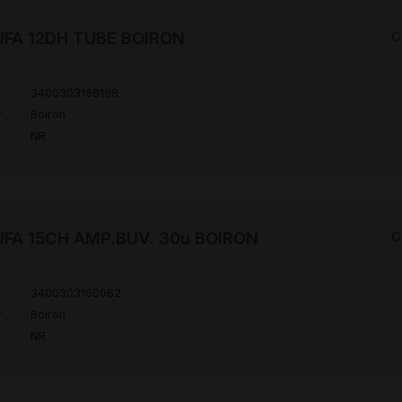
FA 12DH TUBE BOIRON
C
3400303168198
r
Boiron
NR
FA 15CH AMP.BUV. 30u BOIRON
C
3400303160062
r
Boiron
NR