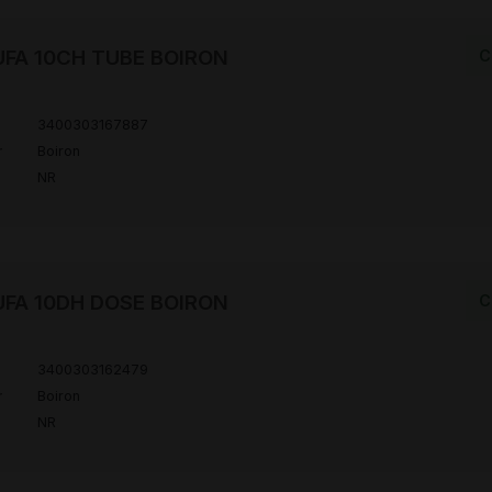
FA 10CH TUBE BOIRON
C
3400303167887
r
Boiron
NR
FA 10DH DOSE BOIRON
C
3400303162479
r
Boiron
NR