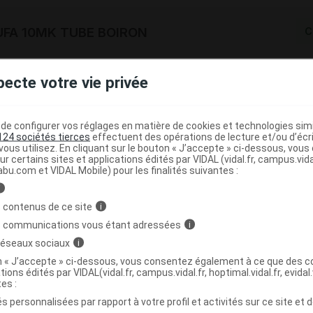
UFA 10MK TUBE BOIRON
C
3400303168808
pecte votre vie privée
r
Boiron
NR
e configurer vos réglages en matière de cookies et technologies simil
124 sociétés tierces
effectuent des opérations de lecture et/ou d’écr
ous utilisez. En cliquant sur le bouton « J’accepte » ci-dessous, vou
ur certains sites et applications édités par VIDAL (vidal.fr, campus.vidal.
abu.com et VIDAL Mobile) pour les finalités suivantes :
FA 12CH DOSE BOIRON
C
i
 contenus de ce site
i
s communications vous étant adressées
i
3400303162196
 réseaux sociaux
i
r
Boiron
on « J’accepte » ci-dessous, vous consentez également à ce que des co
NR
tions édités par VIDAL(vidal.fr, campus.vidal.fr, hoptimal.vidal.fr, evidal.
tes :
s personnalisées par rapport à votre profil et activités sur ce site et d