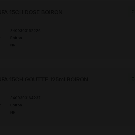
FA 15CH DOSE BOIRON
C
3400303162226
r
Boiron
NR
FA 15CH GOUTTE 125ml BOIRON
C
3400303164237
r
Boiron
NR