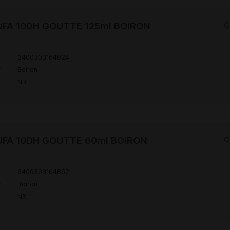
FA 10DH GOUTTE 125ml BOIRON
C
3400303164824
r
Boiron
NR
UFA 10DH GOUTTE 60ml BOIRON
C
3400303164862
r
Boiron
NR