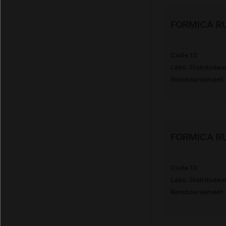
FORMICA RU
Code 13
Labo. Distributeu
Remboursement
FORMICA R
Code 13
Labo. Distributeu
Remboursement