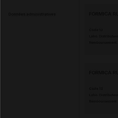
FORMICA RU
Données administratives
Code 13
Labo. Distributeu
Remboursement
FORMICA RU
Code 13
Labo. Distributeu
Remboursement