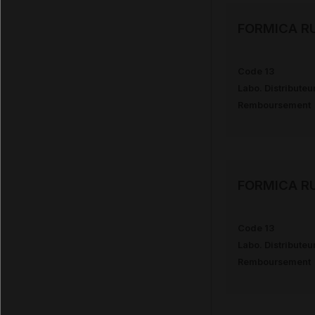
FORMICA RU
Code 13
Labo. Distributeu
Remboursement
FORMICA RU
Code 13
Labo. Distributeu
Remboursement