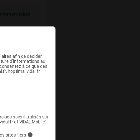
ommercialisé
aires afin de décider
iture d’informations au
s consentez à ce que des
fr, hoptimal.vidal.fr,
ommercialisé
okies soient utilisés sur
vidal.fr et VIDAL Mobile)
es sites tiers
i