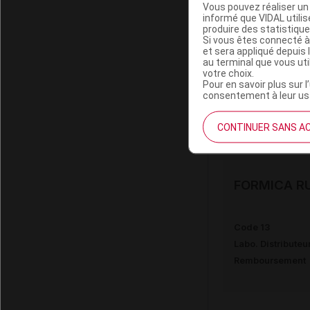
Vous pouvez réaliser un 
informé que VIDAL util
produire des statistiqu
FORMICA RU
Si vous êtes connecté à
et sera appliqué depuis 
au terminal que vous ut
votre choix.
Code 13
Pour en savoir plus sur l
Labo. Distributeu
consentement à leur usa
Remboursement
CONTINUER SANS A
FORMICA RU
Code 13
Labo. Distributeu
Remboursement