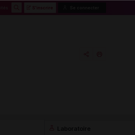
ités
S'inscrire
Se connecter
Rechercher
Copier l'url
Email
Laboratoire