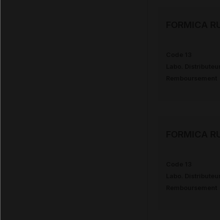
FORMICA RU
Code 13
Labo. Distributeu
Remboursement
FORMICA R
Code 13
Labo. Distributeu
Remboursement