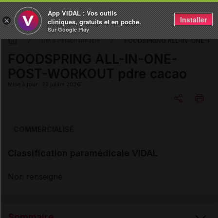
App VIDAL : Vos outils
Installer
×
cliniques, gratuits et en poche.
Sur Google Play
FOODSPRING ALL-IN-ONE-PO
DM & Parapharmacie
FOODSPRING ALL-IN-ONE-
POST-WORKOUT pdre cacao
Mise à jour : 23 juillet 2026
Copier l'url
COMMERCIALISÉ
Classification paramédicale VIDAL
Email
Non renseigné
Sommaire