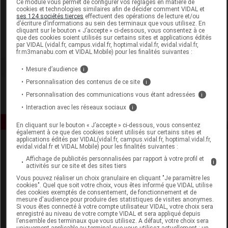
Ce module vous permet de configurer vos réglages en matière de
cookies et technologies similaires afin de décider comment VIDAL et
ses 124 sociétés tierces
effectuent des opérations de lecture et/ou
G2S Santé
d’écriture d’informations au sein des terminaux que vous utilisez. En
cliquant sur le bouton « J’accepte » ci-dessous, vous consentez à ce
que des cookies soient utilisés sur certains sites et applications édités
Voir la fiche laboratoire
par VIDAL (vidal.fr, campus.vidal.fr, hoptimal.vidal.fr, evidal.vidal.fr,
fr.m3manabu.com et VIDAL Mobile) pour les finalités suivantes :
Mesure d’audience
i
Personnalisation des contenus de ce site
i
Personnalisation des communications vous étant adressées
i
Interaction avec les réseaux sociaux
i
En cliquant sur le bouton « J’accepte » ci-dessous, vous consentez
également à ce que des cookies soient utilisés sur certains sites et
applications édités par VIDAL(vidal.fr, campus.vidal.fr, hoptimal.vidal.fr,
evidal.vidal.fr et VIDAL Mobile) pour les finalités suivantes :
Affichage de publicités personnalisées par rapport à votre profil et
i
activités sur ce site et des sites tiers
Vous pouvez réaliser un choix granulaire en cliquant "Je paramètre les
cookies". Quel que soit votre choix, vous êtes informé que VIDAL utilise
des cookies exemptés de consentement, de fonctionnement et de
Espace produit
mesure d'audience pour produire des statistiques de visites anonymes.
Si vous êtes connecté à votre compte utilisateur VIDAL, votre choix sera
enregistré au niveau de votre compte VIDAL et sera appliqué depuis
Boutique
l’ensemble des terminaux que vous utilisez. A défaut, votre choix sera
VIDAL Expert
uniquement applicable au terminal que vous utilisez actuellement : un