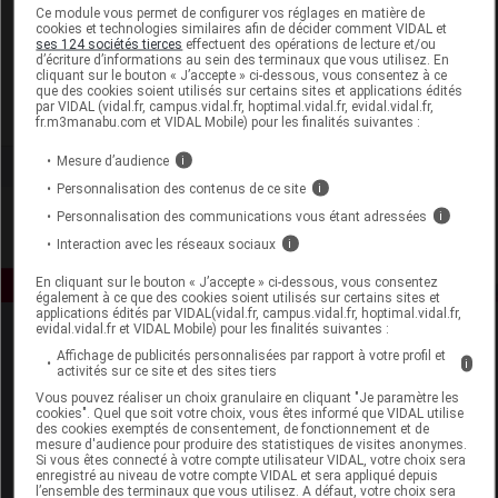
Laboratoire
Ce module vous permet de configurer vos réglages en matière de
cookies et technologies similaires afin de décider comment VIDAL et
ses 124 sociétés tierces
effectuent des opérations de lecture et/ou
d’écriture d’informations au sein des terminaux que vous utilisez. En
U-Labs
cliquant sur le bouton « J’accepte » ci-dessous, vous consentez à ce
que des cookies soient utilisés sur certains sites et applications édités
par VIDAL (vidal.fr, campus.vidal.fr, hoptimal.vidal.fr, evidal.vidal.fr,
Voir la fiche laboratoire
fr.m3manabu.com et VIDAL Mobile) pour les finalités suivantes :
Mesure d’audience
i
Personnalisation des contenus de ce site
i
Personnalisation des communications vous étant adressées
i
Interaction avec les réseaux sociaux
i
En cliquant sur le bouton « J’accepte » ci-dessous, vous consentez
également à ce que des cookies soient utilisés sur certains sites et
applications édités par VIDAL(vidal.fr, campus.vidal.fr, hoptimal.vidal.fr,
evidal.vidal.fr et VIDAL Mobile) pour les finalités suivantes :
Affichage de publicités personnalisées par rapport à votre profil et
i
activités sur ce site et des sites tiers
Vous pouvez réaliser un choix granulaire en cliquant "Je paramètre les
cookies". Quel que soit votre choix, vous êtes informé que VIDAL utilise
des cookies exemptés de consentement, de fonctionnement et de
mesure d'audience pour produire des statistiques de visites anonymes.
Espace produit
Si vous êtes connecté à votre compte utilisateur VIDAL, votre choix sera
enregistré au niveau de votre compte VIDAL et sera appliqué depuis
Boutique
l’ensemble des terminaux que vous utilisez. A défaut, votre choix sera