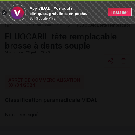
App VIDAL : Vos outils
Installer
×
cliniques, gratuits et en poche.
Sur Google Play
FLUOCARIL tête remplaçable b
DM & Parapharmacie
FLUOCARIL tête remplaçable
brosse à dents souple
Mise à jour : 23 juillet 2026
Copier l'url
ARRÊT DE COMMERCIALISATION
(01/04/2024)
Email
Classification paramédicale VIDAL
Non renseigné