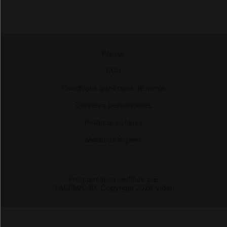
Presse
-
CGU
-
Conditions générales de vente
-
Données personnelles
-
Politique cookies
-
Mentions légales
Fréquentation certifiée par
l'ACPM/OJD
|
Copyright 2026 Vidal