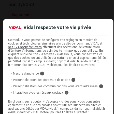
ans T/50ml
Supprimé
Vidal respecte votre vie privée
Code EAN
8710604763318
Labo. Distributeur
U-Labs
Ce module vous permet de configurer vos réglages en matière de
Remboursement
NR
cookies et technologies similaires afin de décider comment VIDAL et
ses 124 sociétés tierces
effectuent des opérations de lecture et/ou
d’écriture d’informations au sein des terminaux que vous utilisez. En
cliquant sur le bouton « J’accepte » ci-dessous, vous consentez à ce
que des cookies soient utilisés sur certains sites et applications édités
par VIDAL (vidal.fr, campus.vidal.fr, hoptimal.vidal.fr, evidal.vidal.fr,
fr.m3manabu.com et VIDAL Mobile) pour les finalités suivantes :
Laboratoire
Mesure d’audience
i
Personnalisation des contenus de ce site
i
U-Labs
Personnalisation des communications vous étant adressées
i
Interaction avec les réseaux sociaux
i
Voir la fiche laboratoire
En cliquant sur le bouton « J’accepte » ci-dessous, vous consentez
également à ce que des cookies soient utilisés sur certains sites et
applications édités par VIDAL(vidal.fr, campus.vidal.fr, hoptimal.vidal.fr,
evidal.vidal.fr et VIDAL Mobile) pour les finalités suivantes :