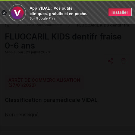
App VIDAL : Vos outils
Installer
×
cliniques, gratuits et en poche.
Sur Google Play
FLUOCARIL KIDS dentifr fraise
DM & Parapharmacie
FLUOCARIL KIDS dentifr fraise
0-6 ans
Mise à jour : 23 juillet 2026
Copier l'url
ARRÊT DE COMMERCIALISATION
(27/01/2022)
Email
Classification paramédicale VIDAL
Non renseigné