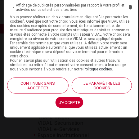
Affichage de publicités personnalisées par rapport à votre profil et
i
activités sur ce site et des sites tiers
Vous pouvez réaliser un choix granulaire en cliquant "Je paramètre les
cookies". Quel que soit votre choix, vous êtes informé que VIDAL utilise
des cookies exemptés de consentement, de fonctionnement et de
mesure d'audience pour produire des statistiques de visites anonymes.
Si vous êtes connecté à votre compte utilisateur VIDAL, votre choix sera
enregistré au niveau de votre compte VIDAL et sera appliqué depuis
l’ensemble des terminaux que vous utilisez. A défaut, votre choix sera
uniquement applicable au terminal que vous utilisez actuellement : un
cookie « technique » sera déposé sur votre terminal pour mémoriser
votre choix.
Pour en savoir plus sur l’utilisation des cookies et autres traceurs
similaires, ou retirer à tout moment votre consentement à leur usage,
nous vous invitons à vous rendre sur notre
Politique cookies
.
Espace produit
CONTINUER SANS
JE PARAMÈTRE LES
Boutique
ACCEPTER
COOKIES
VIDAL Expert
VIDAL Hoptimal
J'ACCEPTE
eVIDAL
VIDAL Mobile
VIDAL widget
VIDAL Sécurisation
VIDAL e-Services
Espace institutionnel