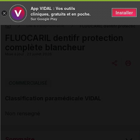
App VIDAL : Vos outils
Installer
×
cliniques, gratuits et en poche.
Sur Google Play
FLUOCARIL dentifr protection
DM & Parapharmacie
FLUOCARIL dentifr protection
complète blancheur
Mise à jour : 23 juillet 2026
Copier l'url
COMMERCIALISÉ
Classification paramédicale VIDAL
Email
Non renseigné
Sommaire