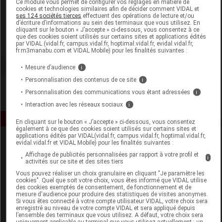
Ce module vous permet de configurer vos réglages en matière de
cookies et technologies similaires afin de décider comment VIDAL et
ses 124 sociétés tierces
effectuent des opérations de lecture et/ou
U-Labs
d’écriture d’informations au sein des terminaux que vous utilisez. En
cliquant sur le bouton « J’accepte » ci-dessous, vous consentez à ce
que des cookies soient utilisés sur certains sites et applications édités
Voir la fiche laboratoire
par VIDAL (vidal.fr, campus.vidal.fr, hoptimal.vidal.fr, evidal.vidal.fr,
fr.m3manabu.com et VIDAL Mobile) pour les finalités suivantes :
Mesure d’audience
i
Personnalisation des contenus de ce site
i
Personnalisation des communications vous étant adressées
i
Interaction avec les réseaux sociaux
i
En cliquant sur le bouton « J’accepte » ci-dessous, vous consentez
également à ce que des cookies soient utilisés sur certains sites et
applications édités par VIDAL(vidal.fr, campus.vidal.fr, hoptimal.vidal.fr,
evidal.vidal.fr et VIDAL Mobile) pour les finalités suivantes :
Affichage de publicités personnalisées par rapport à votre profil et
i
activités sur ce site et des sites tiers
Vous pouvez réaliser un choix granulaire en cliquant "Je paramètre les
cookies". Quel que soit votre choix, vous êtes informé que VIDAL utilise
des cookies exemptés de consentement, de fonctionnement et de
Espace produit
mesure d'audience pour produire des statistiques de visites anonymes.
Si vous êtes connecté à votre compte utilisateur VIDAL, votre choix sera
enregistré au niveau de votre compte VIDAL et sera appliqué depuis
Boutique
l’ensemble des terminaux que vous utilisez. A défaut, votre choix sera
VIDAL Expert
uniquement applicable au terminal que vous utilisez actuellement : un