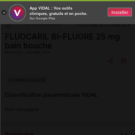
App VIDAL : Vos outils
Installer
×
cliniques, gratuits et en poche.
Sur Google Play
FLUOCARIL BI-FLUORE 25 mg 
DM & Parapharmacie
FLUOCARIL BI-FLUORE 25 mg
bain bouche
Mise à jour : 23 juillet 2026
Copier l'url
COMMERCIALISÉ
Classification paramédicale VIDAL
Email
Non renseigné
Sommaire