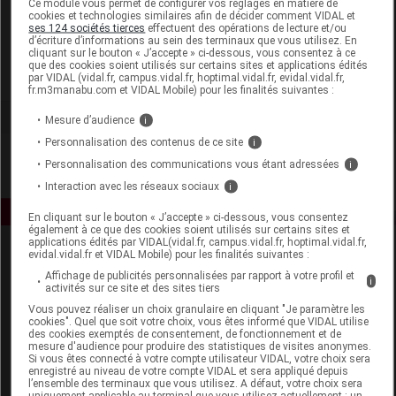
Ce module vous permet de configurer vos réglages en matière de
cookies et technologies similaires afin de décider comment VIDAL et
ses 124 sociétés tierces
effectuent des opérations de lecture et/ou
U-Labs
d’écriture d’informations au sein des terminaux que vous utilisez. En
cliquant sur le bouton « J’accepte » ci-dessous, vous consentez à ce
que des cookies soient utilisés sur certains sites et applications édités
Voir la fiche laboratoire
par VIDAL (vidal.fr, campus.vidal.fr, hoptimal.vidal.fr, evidal.vidal.fr,
fr.m3manabu.com et VIDAL Mobile) pour les finalités suivantes :
Mesure d’audience
i
Personnalisation des contenus de ce site
i
Personnalisation des communications vous étant adressées
i
Interaction avec les réseaux sociaux
i
En cliquant sur le bouton « J’accepte » ci-dessous, vous consentez
également à ce que des cookies soient utilisés sur certains sites et
applications édités par VIDAL(vidal.fr, campus.vidal.fr, hoptimal.vidal.fr,
evidal.vidal.fr et VIDAL Mobile) pour les finalités suivantes :
Affichage de publicités personnalisées par rapport à votre profil et
i
activités sur ce site et des sites tiers
Vous pouvez réaliser un choix granulaire en cliquant "Je paramètre les
cookies". Quel que soit votre choix, vous êtes informé que VIDAL utilise
des cookies exemptés de consentement, de fonctionnement et de
Espace produit
mesure d'audience pour produire des statistiques de visites anonymes.
Si vous êtes connecté à votre compte utilisateur VIDAL, votre choix sera
enregistré au niveau de votre compte VIDAL et sera appliqué depuis
Boutique
l’ensemble des terminaux que vous utilisez. A défaut, votre choix sera
VIDAL Expert
uniquement applicable au terminal que vous utilisez actuellement : un