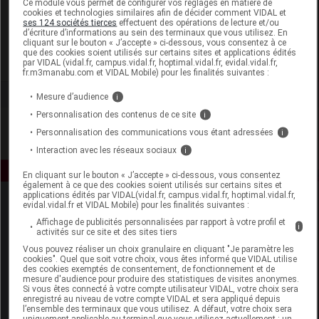
Ce module vous permet de configurer vos réglages en matière de
cookies et technologies similaires afin de décider comment VIDAL et
ses 124 sociétés tierces
effectuent des opérations de lecture et/ou
Holistica International
d’écriture d’informations au sein des terminaux que vous utilisez. En
cliquant sur le bouton « J’accepte » ci-dessous, vous consentez à ce
que des cookies soient utilisés sur certains sites et applications édités
Voir la fiche laboratoire
par VIDAL (vidal.fr, campus.vidal.fr, hoptimal.vidal.fr, evidal.vidal.fr,
fr.m3manabu.com et VIDAL Mobile) pour les finalités suivantes :
Mesure d’audience
i
Personnalisation des contenus de ce site
i
Personnalisation des communications vous étant adressées
i
Interaction avec les réseaux sociaux
i
En cliquant sur le bouton « J’accepte » ci-dessous, vous consentez
également à ce que des cookies soient utilisés sur certains sites et
applications édités par VIDAL(vidal.fr, campus.vidal.fr, hoptimal.vidal.fr,
evidal.vidal.fr et VIDAL Mobile) pour les finalités suivantes :
Affichage de publicités personnalisées par rapport à votre profil et
i
activités sur ce site et des sites tiers
Vous pouvez réaliser un choix granulaire en cliquant "Je paramètre les
cookies". Quel que soit votre choix, vous êtes informé que VIDAL utilise
des cookies exemptés de consentement, de fonctionnement et de
Espace produit
mesure d'audience pour produire des statistiques de visites anonymes.
Si vous êtes connecté à votre compte utilisateur VIDAL, votre choix sera
enregistré au niveau de votre compte VIDAL et sera appliqué depuis
Boutique
l’ensemble des terminaux que vous utilisez. A défaut, votre choix sera
VIDAL Expert
uniquement applicable au terminal que vous utilisez actuellement : un