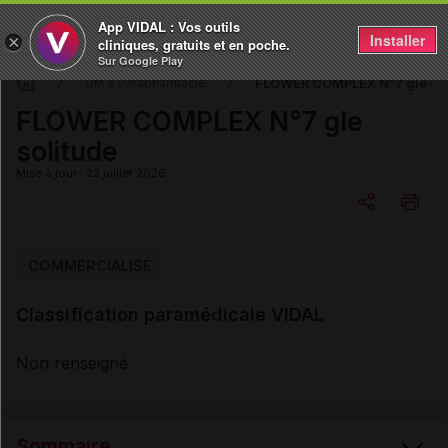
App VIDAL : Vos outils
Installer
×
cliniques, gratuits et en poche.
Sur Google Play
FLOWER COMPLEX N°7 gle sol
DM & Parapharmacie
FLOWER COMPLEX N°7 gle
solitude
Mise à jour : 23 juillet 2026
Copier l'url
COMMERCIALISÉ
Classification paramédicale VIDAL
Email
Non renseigné
Sommaire