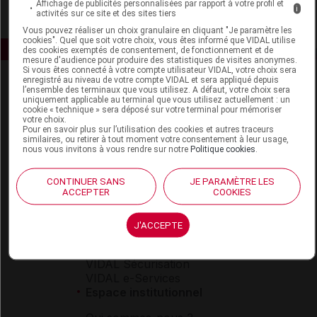
Affichage de publicités personnalisées par rapport à votre profil et
i
activités sur ce site et des sites tiers
Vous pouvez réaliser un choix granulaire en cliquant "Je paramètre les
cookies". Quel que soit votre choix, vous êtes informé que VIDAL utilise
des cookies exemptés de consentement, de fonctionnement et de
mesure d'audience pour produire des statistiques de visites anonymes.
Si vous êtes connecté à votre compte utilisateur VIDAL, votre choix sera
enregistré au niveau de votre compte VIDAL et sera appliqué depuis
l’ensemble des terminaux que vous utilisez. A défaut, votre choix sera
uniquement applicable au terminal que vous utilisez actuellement : un
cookie « technique » sera déposé sur votre terminal pour mémoriser
votre choix.
Pour en savoir plus sur l’utilisation des cookies et autres traceurs
similaires, ou retirer à tout moment votre consentement à leur usage,
nous vous invitons à vous rendre sur notre
Politique cookies
.
Espace produit
Boutique
CONTINUER SANS
JE PARAMÈTRE LES
VIDAL Expert
ACCEPTER
COOKIES
VIDAL Hoptimal
eVIDAL
J'ACCEPTE
VIDAL Mobile
VIDAL widget
VIDAL Sécurisation
VIDAL e-Services
Espace institutionnel