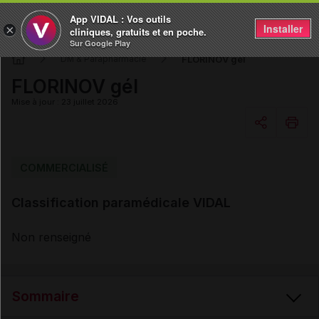
App VIDAL : Vos outils
Installer
×
cliniques, gratuits et en poche.
Sur Google Play
FLORINOV gél
DM & Parapharmacie
FLORINOV gél
Mise à jour : 23 juillet 2026
Copier l'url
COMMERCIALISÉ
Classification paramédicale VIDAL
Email
Non renseigné
Sommaire