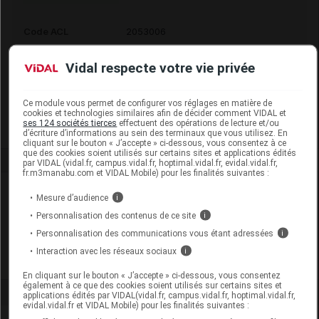
Code ACL
2053006
Code 13
3401520530065
Vidal respecte votre vie privée
Code EAN
3760195480885
Labo. Distributeur
Effinov Nutrition
Remboursement
NR
Ce module vous permet de configurer vos réglages en matière de
cookies et technologies similaires afin de décider comment VIDAL et
ses 124 sociétés tierces
effectuent des opérations de lecture et/ou
d’écriture d’informations au sein des terminaux que vous utilisez. En
cliquant sur le bouton « J’accepte » ci-dessous, vous consentez à ce
que des cookies soient utilisés sur certains sites et applications édités
par VIDAL (vidal.fr, campus.vidal.fr, hoptimal.vidal.fr, evidal.vidal.fr,
fr.m3manabu.com et VIDAL Mobile) pour les finalités suivantes :
Laboratoire
Mesure d’audience
i
Personnalisation des contenus de ce site
i
Effinov Nutrition
Personnalisation des communications vous étant adressées
i
Interaction avec les réseaux sociaux
i
Voir la fiche laboratoire
En cliquant sur le bouton « J’accepte » ci-dessous, vous consentez
également à ce que des cookies soient utilisés sur certains sites et
applications édités par VIDAL(vidal.fr, campus.vidal.fr, hoptimal.vidal.fr,
evidal.vidal.fr et VIDAL Mobile) pour les finalités suivantes :