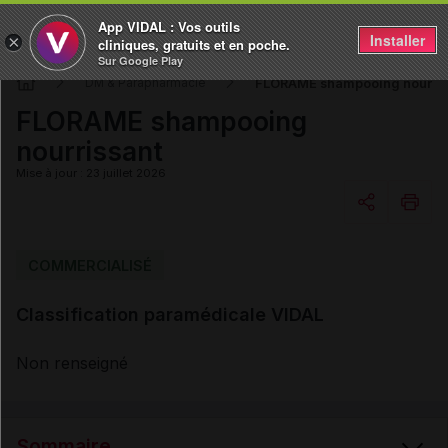
App VIDAL : Vos outils
Installer
×
cliniques, gratuits et en poche.
Sur Google Play
FLORAME shampooing nourris
DM & Parapharmacie
FLORAME shampooing
nourrissant
Mise à jour : 23 juillet 2026
Copier l'url
COMMERCIALISÉ
Classification paramédicale VIDAL
Email
Non renseigné
Sommaire