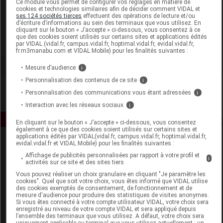
Ce module vous permet de configurer vos réglages en matière de
cookies et technologies similaires afin de décider comment VIDAL et
ses 124 sociétés tierces
effectuent des opérations de lecture et/ou
Florame
d’écriture d’informations au sein des terminaux que vous utilisez. En
cliquant sur le bouton « J’accepte » ci-dessous, vous consentez à ce
que des cookies soient utilisés sur certains sites et applications édités
Voir la fiche laboratoire
par VIDAL (vidal.fr, campus.vidal.fr, hoptimal.vidal.fr, evidal.vidal.fr,
fr.m3manabu.com et VIDAL Mobile) pour les finalités suivantes :
Mesure d’audience
i
Personnalisation des contenus de ce site
i
Personnalisation des communications vous étant adressées
i
Interaction avec les réseaux sociaux
i
En cliquant sur le bouton « J’accepte » ci-dessous, vous consentez
également à ce que des cookies soient utilisés sur certains sites et
applications édités par VIDAL(vidal.fr, campus.vidal.fr, hoptimal.vidal.fr,
evidal.vidal.fr et VIDAL Mobile) pour les finalités suivantes :
Affichage de publicités personnalisées par rapport à votre profil et
i
activités sur ce site et des sites tiers
Vous pouvez réaliser un choix granulaire en cliquant "Je paramètre les
cookies". Quel que soit votre choix, vous êtes informé que VIDAL utilise
des cookies exemptés de consentement, de fonctionnement et de
Espace produit
mesure d'audience pour produire des statistiques de visites anonymes.
Si vous êtes connecté à votre compte utilisateur VIDAL, votre choix sera
enregistré au niveau de votre compte VIDAL et sera appliqué depuis
Boutique
l’ensemble des terminaux que vous utilisez. A défaut, votre choix sera
VIDAL Expert
uniquement applicable au terminal que vous utilisez actuellement : un