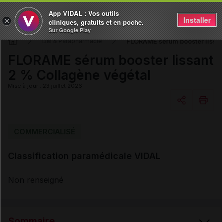
App VIDAL : Vos outils
Installer
×
cliniques, gratuits et en poche.
Sur Google Play
FLORAME sérum booster lissan
DM & Parapharmacie
FLORAME sérum booster lissant
2 % Collagène végétal
Mise à jour : 23 juillet 2026
Copier l'url
COMMERCIALISÉ
Classification paramédicale VIDAL
Email
Non renseigné
Sommaire