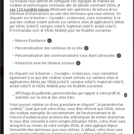
Ce module vous permet de configurer vos réglages en matière de
cookies et technologies similaires afin de décider comment VIDAL et
ses 124 sociétés tierces
effectuent des opérations de lecture et/ou
Florame
d’écriture d’informations au sein des terminaux que vous utilisez. En
cliquant sur le bouton « J’accepte » ci-dessous, vous consentez à ce
que des cookies soient utilisés sur certains sites et applications édités
Voir la fiche laboratoire
par VIDAL (vidal.fr, campus.vidal.fr, hoptimal.vidal.fr, evidal.vidal.fr,
fr.m3manabu.com et VIDAL Mobile) pour les finalités suivantes :
Mesure d’audience
i
Personnalisation des contenus de ce site
i
Personnalisation des communications vous étant adressées
i
Interaction avec les réseaux sociaux
i
En cliquant sur le bouton « J’accepte » ci-dessous, vous consentez
également à ce que des cookies soient utilisés sur certains sites et
applications édités par VIDAL(vidal.fr, campus.vidal.fr, hoptimal.vidal.fr,
evidal.vidal.fr et VIDAL Mobile) pour les finalités suivantes :
Affichage de publicités personnalisées par rapport à votre profil et
i
activités sur ce site et des sites tiers
Vous pouvez réaliser un choix granulaire en cliquant "Je paramètre les
cookies". Quel que soit votre choix, vous êtes informé que VIDAL utilise
des cookies exemptés de consentement, de fonctionnement et de
Espace produit
mesure d'audience pour produire des statistiques de visites anonymes.
Si vous êtes connecté à votre compte utilisateur VIDAL, votre choix sera
enregistré au niveau de votre compte VIDAL et sera appliqué depuis
Boutique
l’ensemble des terminaux que vous utilisez. A défaut, votre choix sera
VIDAL Expert
uniquement applicable au terminal que vous utilisez actuellement : un