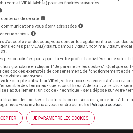
ministratives
abu.com et VIDAL Mobile) pour les finalités suivantes :
i
 contenus de ce site
i
it corporel orange mandarine Fl pompe/400ml
s communications vous étant adressées
i
 réseaux sociaux
i
3516170024342
on « J’accepte » ci-dessous, vous consentez également à ce que des co
tions édités par VIDAL(vidal.fr, campus.vidal.fr, hoptimal.vidal.fr, evidal.
r
Florame
tes :
NR
s personnalisées par rapport à votre profil et activités sur ce site et d
choix granulaire en cliquant "Je paramètre les cookies". Quel que soit 
ise des cookies exemptés de consentement, de fonctionnement et de 
es de visites anonymes.
 votre compte utilisateur VIDAL, votre choix sera enregistré au nivea
l’ensemble des terminaux que vous utilisez. A défaut, votre choix ser
ilisez actuellement : un cookie « technique » sera déposé sur votre te
’utilisation des cookies et autres traceurs similaires, ou retirer à tou
ge, nous vous invitons à vous rendre sur notre
Politique cookies
.
CCEPTER
JE PARAMÈTRE LES COOKIES
institutionnel
Espace pa