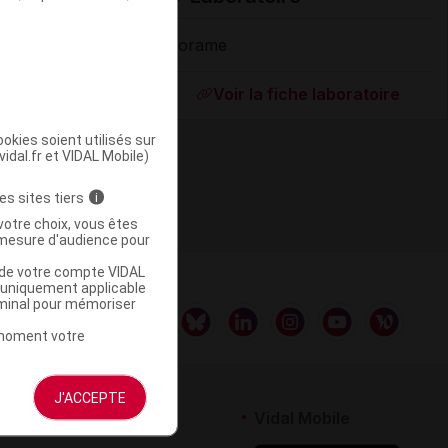
Florame
Supprimé
Voir la fiche laboratoire
okies soient utilisés sur
vidal.fr et VIDAL Mobile)
es sites tiers
i
votre choix, vous êtes
mesure d'audience pour
u de votre compte VIDAL
a uniquement applicable
rminal pour mémoriser
t moment votre
J'ACCEPTE
rtenaires
Vidal Mobile