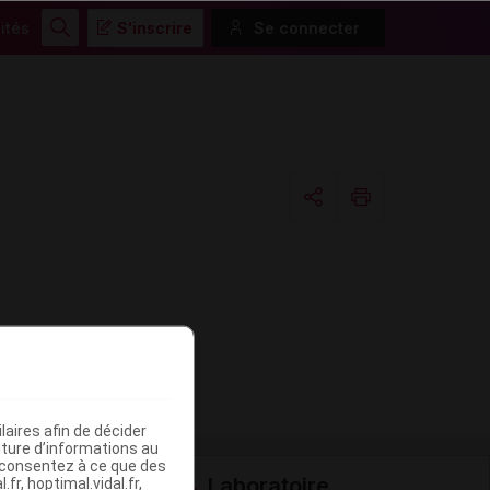
ités
S'inscrire
Se connecter
Rechercher
Copier l'url
Email
aires afin de décider
iture d’informations au
s consentez à ce que des
Laboratoire
fr, hoptimal.vidal.fr,