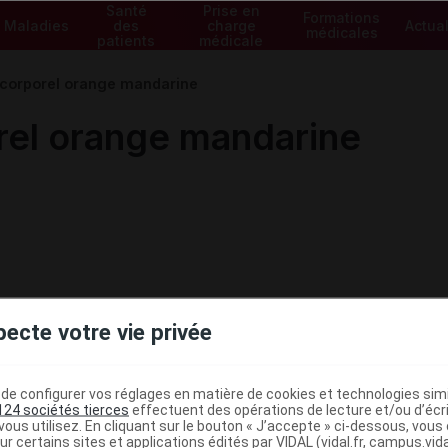
Santé
Prise en
Formations
Maladies
des
charge
Actual
médicales
patients
médicale
 corporel orange mandarine
rel orange mandarine
pecte votre vie privée
e configurer vos réglages en matière de cookies et technologies simil
124 sociétés tierces
effectuent des opérations de lecture et/ou d’écr
ous utilisez. En cliquant sur le bouton « J’accepte » ci-dessous, vou
ur certains sites et applications édités par VIDAL (vidal.fr, campus.vidal.