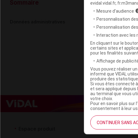
Données ad
Sommaire
evidal.vidal.fr, fr.m3man
Mesure d’audience
Personnalisation des
FLORAME La
Données administratives
Personnalisation de
Interaction avec les
Code EAN
En cliquant sur le bout
certains sites et applica
Labo. Distributeu
pour les finalités suivan
Remboursement
Affichage de publicité
Vous pouvez réaliser un 
informé que VIDAL util
produire des statistiqu
Si vous êtes connecté à
et sera appliqué depuis 
au terminal que vous ut
votre choix.
Pour en savoir plus sur l
consentement à leur usa
CONTINUER SANS A
Espace produit
Espace 