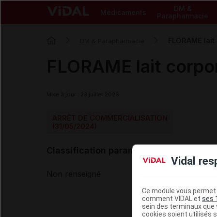
DM &
Médicaments
Parapharmacie
FLORAME lait
DM & Parapharmacie
FLORAME lait corpo
Mise à jour : 23 juillet 2026
ARRÊT DE COMMERCIALISATION
(31/05/2024)
Classification paramédicale VIDAL
Vidal res
Non renseigné
Ce module vous permet d
comment VIDAL et
ses 
sein des terminaux que v
cookies soient utilisés s