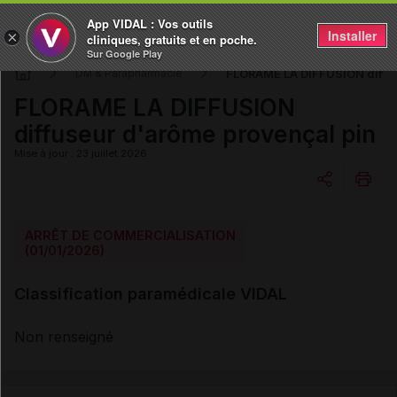
App VIDAL : Vos outils
Installer
×
cliniques, gratuits et en poche.
Sur Google Play
FLORAME LA DIFFUSION diffus
DM & Parapharmacie
FLORAME LA DIFFUSION
diffuseur d'arôme provençal pin
Mise à jour : 23 juillet 2026
Copier l'url
ARRÊT DE COMMERCIALISATION
(01/01/2026)
Email
Classification paramédicale VIDAL
Non renseigné