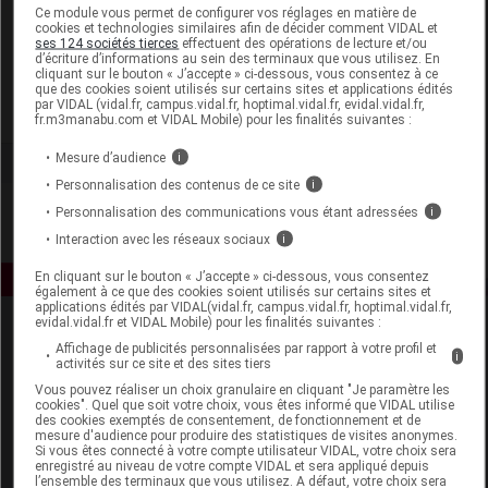
Laboratoire
Ce module vous permet de configurer vos réglages en matière de
cookies et technologies similaires afin de décider comment VIDAL et
ses 124 sociétés tierces
effectuent des opérations de lecture et/ou
d’écriture d’informations au sein des terminaux que vous utilisez. En
Florame
cliquant sur le bouton « J’accepte » ci-dessous, vous consentez à ce
que des cookies soient utilisés sur certains sites et applications édités
par VIDAL (vidal.fr, campus.vidal.fr, hoptimal.vidal.fr, evidal.vidal.fr,
Voir la fiche laboratoire
fr.m3manabu.com et VIDAL Mobile) pour les finalités suivantes :
Mesure d’audience
i
Personnalisation des contenus de ce site
i
Personnalisation des communications vous étant adressées
i
Interaction avec les réseaux sociaux
i
En cliquant sur le bouton « J’accepte » ci-dessous, vous consentez
également à ce que des cookies soient utilisés sur certains sites et
applications édités par VIDAL(vidal.fr, campus.vidal.fr, hoptimal.vidal.fr,
evidal.vidal.fr et VIDAL Mobile) pour les finalités suivantes :
Affichage de publicités personnalisées par rapport à votre profil et
i
activités sur ce site et des sites tiers
Vous pouvez réaliser un choix granulaire en cliquant "Je paramètre les
cookies". Quel que soit votre choix, vous êtes informé que VIDAL utilise
des cookies exemptés de consentement, de fonctionnement et de
mesure d'audience pour produire des statistiques de visites anonymes.
Espace produit
Si vous êtes connecté à votre compte utilisateur VIDAL, votre choix sera
enregistré au niveau de votre compte VIDAL et sera appliqué depuis
Boutique
l’ensemble des terminaux que vous utilisez. A défaut, votre choix sera