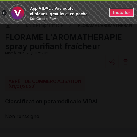
App VIDAL : Vos outils
Installer
×
cliniques, gratuits et en poche.
Sur Google Play
FLORAME L'AROMATHERAPIE spr
DM & Parapharmacie
FLORAME L'AROMATHERAPIE
spray purifiant fraîcheur
Mise à jour : 23 juillet 2026
Copier l'url
ARRÊT DE COMMERCIALISATION
(01/01/2022)
Email
Classification paramédicale VIDAL
Non renseigné