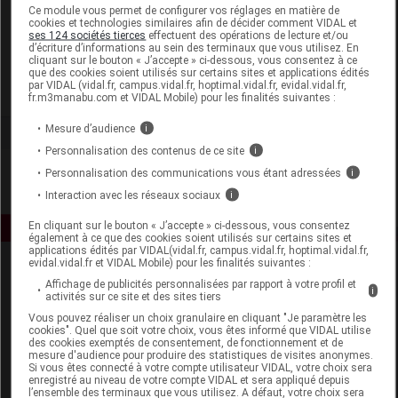
Laboratoire
Ce module vous permet de configurer vos réglages en matière de
cookies et technologies similaires afin de décider comment VIDAL et
ses 124 sociétés tierces
effectuent des opérations de lecture et/ou
d’écriture d’informations au sein des terminaux que vous utilisez. En
Florame
cliquant sur le bouton « J’accepte » ci-dessous, vous consentez à ce
que des cookies soient utilisés sur certains sites et applications édités
par VIDAL (vidal.fr, campus.vidal.fr, hoptimal.vidal.fr, evidal.vidal.fr,
Voir la fiche laboratoire
fr.m3manabu.com et VIDAL Mobile) pour les finalités suivantes :
Mesure d’audience
i
Personnalisation des contenus de ce site
i
Personnalisation des communications vous étant adressées
i
Interaction avec les réseaux sociaux
i
En cliquant sur le bouton « J’accepte » ci-dessous, vous consentez
également à ce que des cookies soient utilisés sur certains sites et
applications édités par VIDAL(vidal.fr, campus.vidal.fr, hoptimal.vidal.fr,
evidal.vidal.fr et VIDAL Mobile) pour les finalités suivantes :
Affichage de publicités personnalisées par rapport à votre profil et
i
activités sur ce site et des sites tiers
Vous pouvez réaliser un choix granulaire en cliquant "Je paramètre les
cookies". Quel que soit votre choix, vous êtes informé que VIDAL utilise
des cookies exemptés de consentement, de fonctionnement et de
mesure d'audience pour produire des statistiques de visites anonymes.
Espace produit
Si vous êtes connecté à votre compte utilisateur VIDAL, votre choix sera
enregistré au niveau de votre compte VIDAL et sera appliqué depuis
Boutique
l’ensemble des terminaux que vous utilisez. A défaut, votre choix sera