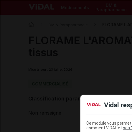
DM &
Médicaments
Parapharmacie
FLORAME L'AR
DM & Parapharmacie
FLORAME L'AROMATHE
tissus
Mise à jour : 23 juillet 2026
COMMERCIALISÉ
Classification paramédicale VIDAL
Vidal res
Non renseigné
Ce module vous permet d
comment VIDAL et
ses 