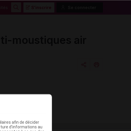
ités
S'inscrire
Se connecter
Rechercher
i-moustiques air
Copier l'url
Email
aires afin de décider
iture d’informations au