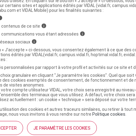
ous utilisez. En cliquant sur le bouton « J’accepte » ci-dessous, vou
ur certains sites et applications édités par VIDAL (vidal.fr, campus.vidal.
ministratives
abu.com et VIDAL Mobile) pour les finalités suivantes :
i
 contenus de ce site
i
AROMATHERAPIE Spray famille anti-
C
s communications vous étant adressées
i
ir tissus Fl/90ml
 réseaux sociaux
i
on « J’accepte » ci-dessous, vous consentez également à ce que des co
tions édités par VIDAL(vidal.fr, campus.vidal.fr, hoptimal.vidal.fr, evidal.
3516170027039
tes :
r
Florame
s personnalisées par rapport à votre profil et activités sur ce site et d
NR
choix granulaire en cliquant "Je paramètre les cookies". Quel que soit 
ise des cookies exemptés de consentement, de fonctionnement et de 
es de visites anonymes.
 votre compte utilisateur VIDAL, votre choix sera enregistré au nivea
l’ensemble des terminaux que vous utilisez. A défaut, votre choix ser
ilisez actuellement : un cookie « technique » sera déposé sur votre te
’utilisation des cookies et autres traceurs similaires, ou retirer à tou
ge, nous vous invitons à vous rendre sur notre
Politique cookies
.
CCEPTER
JE PARAMÈTRE LES COOKIES