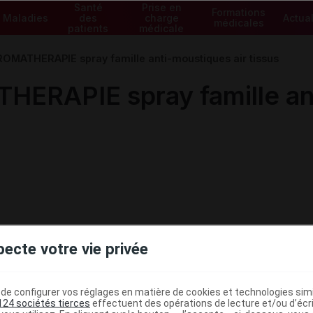
Santé
Prise en
Formations
Maladies
des
charge
Actual
médicales
patients
médicale
OMATHERAPIE spray famille anti-moustiques air tissus
RAPIE spray famille ant
pecte votre vie privée
e configurer vos réglages en matière de cookies et technologies simil
124 sociétés tierces
effectuent des opérations de lecture et/ou d’écr