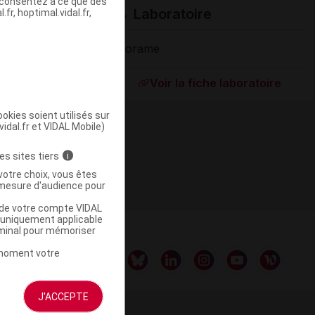
s consentez à ce que des
Laboratoire
fr, hoptimal.vidal.fr,
Florame
ommercialisé
Voir la fiche laboratoire
okies soient utilisés sur
vidal.fr et VIDAL Mobile)
es sites tiers
i
votre choix, vous êtes
mesure d'audience pour
u de votre compte VIDAL
a uniquement applicable
rminal pour mémoriser
t moment votre
J'ACCEPTE