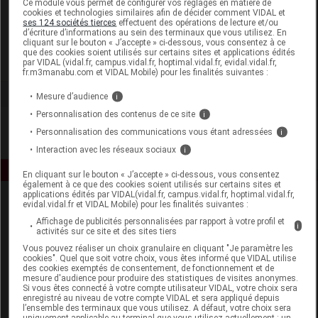
Ce module vous permet de configurer vos réglages en matière de
cookies et technologies similaires afin de décider comment VIDAL et
ses 124 sociétés tierces
effectuent des opérations de lecture et/ou
Florame
d’écriture d’informations au sein des terminaux que vous utilisez. En
cliquant sur le bouton « J’accepte » ci-dessous, vous consentez à ce
que des cookies soient utilisés sur certains sites et applications édités
Voir la fiche laboratoire
par VIDAL (vidal.fr, campus.vidal.fr, hoptimal.vidal.fr, evidal.vidal.fr,
fr.m3manabu.com et VIDAL Mobile) pour les finalités suivantes :
Mesure d’audience
i
Personnalisation des contenus de ce site
i
Personnalisation des communications vous étant adressées
i
Interaction avec les réseaux sociaux
i
En cliquant sur le bouton « J’accepte » ci-dessous, vous consentez
également à ce que des cookies soient utilisés sur certains sites et
applications édités par VIDAL(vidal.fr, campus.vidal.fr, hoptimal.vidal.fr,
evidal.vidal.fr et VIDAL Mobile) pour les finalités suivantes :
Affichage de publicités personnalisées par rapport à votre profil et
i
activités sur ce site et des sites tiers
Vous pouvez réaliser un choix granulaire en cliquant "Je paramètre les
cookies". Quel que soit votre choix, vous êtes informé que VIDAL utilise
des cookies exemptés de consentement, de fonctionnement et de
Espace produit
mesure d'audience pour produire des statistiques de visites anonymes.
Si vous êtes connecté à votre compte utilisateur VIDAL, votre choix sera
enregistré au niveau de votre compte VIDAL et sera appliqué depuis
Boutique
l’ensemble des terminaux que vous utilisez. A défaut, votre choix sera
VIDAL Expert
uniquement applicable au terminal que vous utilisez actuellement : un