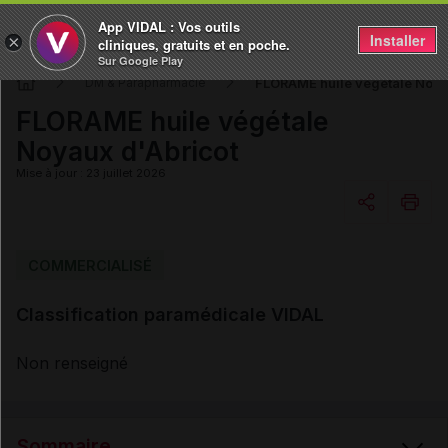
App VIDAL : Vos outils
Installer
×
cliniques, gratuits et en poche.
Sur Google Play
FLORAME huile végétale Noya
DM & Parapharmacie
FLORAME huile végétale
Noyaux d'Abricot
Mise à jour : 23 juillet 2026
Copier l'url
COMMERCIALISÉ
Classification paramédicale VIDAL
Email
Non renseigné
Sommaire