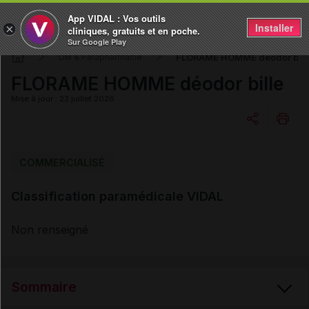
App VIDAL : Vos outils
Installer
×
cliniques, gratuits et en poche.
Sur Google Play
FLORAME HOMME déodor bill
DM & Parapharmacie
FLORAME HOMME déodor bille
Mise à jour : 23 juillet 2026
Copier l'url
COMMERCIALISÉ
Classification paramédicale VIDAL
Email
Non renseigné
Sommaire