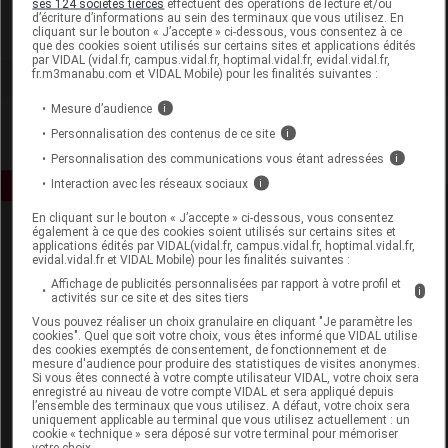
ses 124 sociétés tierces
effectuent des opérations de lecture et/ou
d’écriture d’informations au sein des terminaux que vous utilisez. En
cliquant sur le bouton « J’accepte » ci-dessous, vous consentez à ce
Voir la fiche laboratoire
que des cookies soient utilisés sur certains sites et applications édités
par VIDAL (vidal.fr, campus.vidal.fr, hoptimal.vidal.fr, evidal.vidal.fr,
fr.m3manabu.com et VIDAL Mobile) pour les finalités suivantes :
Mesure d’audience
i
Personnalisation des contenus de ce site
i
Personnalisation des communications vous étant adressées
i
Interaction avec les réseaux sociaux
i
En cliquant sur le bouton « J’accepte » ci-dessous, vous consentez
également à ce que des cookies soient utilisés sur certains sites et
applications édités par VIDAL(vidal.fr, campus.vidal.fr, hoptimal.vidal.fr,
evidal.vidal.fr et VIDAL Mobile) pour les finalités suivantes :
Affichage de publicités personnalisées par rapport à votre profil et
i
activités sur ce site et des sites tiers
Vous pouvez réaliser un choix granulaire en cliquant "Je paramètre les
Espace produit
cookies". Quel que soit votre choix, vous êtes informé que VIDAL utilise
des cookies exemptés de consentement, de fonctionnement et de
mesure d'audience pour produire des statistiques de visites anonymes.
Boutique
Si vous êtes connecté à votre compte utilisateur VIDAL, votre choix sera
VIDAL Expert
enregistré au niveau de votre compte VIDAL et sera appliqué depuis
l’ensemble des terminaux que vous utilisez. A défaut, votre choix sera
VIDAL Hoptimal
uniquement applicable au terminal que vous utilisez actuellement : un
eVIDAL
cookie « technique » sera déposé sur votre terminal pour mémoriser
votre choix.