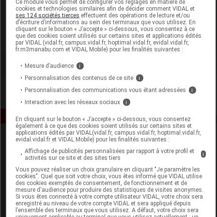
Ce module vous permet de configurer vos réglages en matière de
cookies et technologies similaires afin de décider comment VIDAL et
ses 124 sociétés tierces
effectuent des opérations de lecture et/ou
Florame
d’écriture d’informations au sein des terminaux que vous utilisez. En
cliquant sur le bouton « J’accepte » ci-dessous, vous consentez à ce
que des cookies soient utilisés sur certains sites et applications édités
Voir la fiche laboratoire
par VIDAL (vidal.fr, campus.vidal.fr, hoptimal.vidal.fr, evidal.vidal.fr,
fr.m3manabu.com et VIDAL Mobile) pour les finalités suivantes :
Mesure d’audience
i
Personnalisation des contenus de ce site
i
Personnalisation des communications vous étant adressées
i
Interaction avec les réseaux sociaux
i
En cliquant sur le bouton « J’accepte » ci-dessous, vous consentez
également à ce que des cookies soient utilisés sur certains sites et
applications édités par VIDAL(vidal.fr, campus.vidal.fr, hoptimal.vidal.fr,
evidal.vidal.fr et VIDAL Mobile) pour les finalités suivantes :
Affichage de publicités personnalisées par rapport à votre profil et
i
activités sur ce site et des sites tiers
Vous pouvez réaliser un choix granulaire en cliquant "Je paramètre les
cookies". Quel que soit votre choix, vous êtes informé que VIDAL utilise
des cookies exemptés de consentement, de fonctionnement et de
Espace produit
mesure d'audience pour produire des statistiques de visites anonymes.
Si vous êtes connecté à votre compte utilisateur VIDAL, votre choix sera
enregistré au niveau de votre compte VIDAL et sera appliqué depuis
Boutique
l’ensemble des terminaux que vous utilisez. A défaut, votre choix sera
VIDAL Expert
uniquement applicable au terminal que vous utilisez actuellement : un