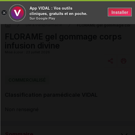
App VIDAL : Vos outils
Installer
×
cliniques, gratuits et en poche.
Sur Google Play
FLORAME gel gommage corps i
DM & Parapharmacie
FLORAME gel gommage corps
infusion divine
Mise à jour : 23 juillet 2026
Copier l'url
COMMERCIALISÉ
Classification paramédicale VIDAL
Email
Non renseigné
Sommaire