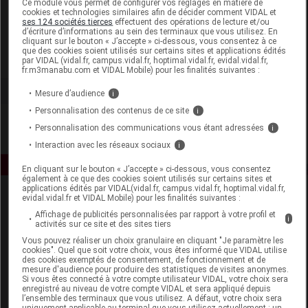
Ce module vous permet de configurer vos réglages en matière de
cookies et technologies similaires afin de décider comment VIDAL et
ses 124 sociétés tierces
effectuent des opérations de lecture et/ou
Florame
d’écriture d’informations au sein des terminaux que vous utilisez. En
cliquant sur le bouton « J’accepte » ci-dessous, vous consentez à ce
que des cookies soient utilisés sur certains sites et applications édités
Voir la fiche laboratoire
par VIDAL (vidal.fr, campus.vidal.fr, hoptimal.vidal.fr, evidal.vidal.fr,
fr.m3manabu.com et VIDAL Mobile) pour les finalités suivantes :
Mesure d’audience
i
Personnalisation des contenus de ce site
i
Personnalisation des communications vous étant adressées
i
Interaction avec les réseaux sociaux
i
En cliquant sur le bouton « J’accepte » ci-dessous, vous consentez
également à ce que des cookies soient utilisés sur certains sites et
applications édités par VIDAL(vidal.fr, campus.vidal.fr, hoptimal.vidal.fr,
evidal.vidal.fr et VIDAL Mobile) pour les finalités suivantes :
Affichage de publicités personnalisées par rapport à votre profil et
i
activités sur ce site et des sites tiers
Vous pouvez réaliser un choix granulaire en cliquant "Je paramètre les
cookies". Quel que soit votre choix, vous êtes informé que VIDAL utilise
des cookies exemptés de consentement, de fonctionnement et de
Espace produit
mesure d'audience pour produire des statistiques de visites anonymes.
Si vous êtes connecté à votre compte utilisateur VIDAL, votre choix sera
enregistré au niveau de votre compte VIDAL et sera appliqué depuis
Boutique
l’ensemble des terminaux que vous utilisez. A défaut, votre choix sera
VIDAL Expert
uniquement applicable au terminal que vous utilisez actuellement : un