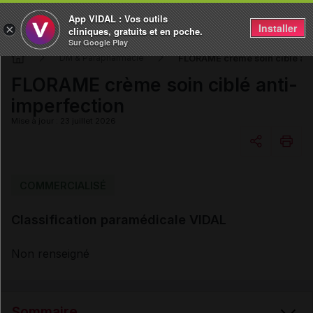
App VIDAL : Vos outils
Installer
×
cliniques, gratuits et en poche.
Sur Google Play
FLORAME crème soin ciblé ant
DM & Parapharmacie
FLORAME crème soin ciblé anti-
imperfection
Mise à jour : 23 juillet 2026
Copier l'url
COMMERCIALISÉ
Classification paramédicale VIDAL
Email
Non renseigné
Sommaire