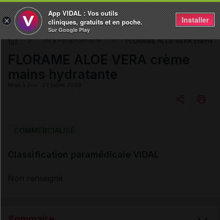
App VIDAL : Vos outils
Installer
×
cliniques, gratuits et en poche.
Sur Google Play
FLORAME ALOE VERA crème ma
DM & Parapharmacie
FLORAME ALOE VERA crème
mains hydratante
Mise à jour : 23 juillet 2026
Copier l'url
COMMERCIALISÉ
Classification paramédicale VIDAL
Email
Non renseigné
Sommaire