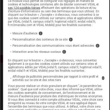
Ce module vous permet de configurer vos réglages en matière de
cookies et technologies similaires afin de décider comment VIDAL et
ses 124 sociétés tierces
effectuent des opérations de lecture et/ou
Florame
d’écriture d’informations au sein des terminaux que vous utilisez. En
cliquant sur le bouton « J’accepte » ci-dessous, vous consentez à ce
que des cookies soient utilisés sur certains sites et applications édités
Voir la fiche laboratoire
par VIDAL (vidal.fr, campus.vidal.fr, hoptimal.vidal.fr, evidal.vidal.fr,
fr.m3manabu.com et VIDAL Mobile) pour les finalités suivantes :
Mesure d’audience
i
Personnalisation des contenus de ce site
i
Personnalisation des communications vous étant adressées
i
Interaction avec les réseaux sociaux
i
En cliquant sur le bouton « J’accepte » ci-dessous, vous consentez
également à ce que des cookies soient utilisés sur certains sites et
applications édités par VIDAL(vidal.fr, campus.vidal.fr, hoptimal.vidal.fr,
evidal.vidal.fr et VIDAL Mobile) pour les finalités suivantes :
Affichage de publicités personnalisées par rapport à votre profil et
i
activités sur ce site et des sites tiers
Vous pouvez réaliser un choix granulaire en cliquant "Je paramètre les
cookies". Quel que soit votre choix, vous êtes informé que VIDAL utilise
des cookies exemptés de consentement, de fonctionnement et de
Espace produit
mesure d'audience pour produire des statistiques de visites anonymes.
Si vous êtes connecté à votre compte utilisateur VIDAL, votre choix sera
enregistré au niveau de votre compte VIDAL et sera appliqué depuis
Boutique
l’ensemble des terminaux que vous utilisez. A défaut, votre choix sera
VIDAL Expert
uniquement applicable au terminal que vous utilisez actuellement : un