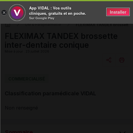
App VIDAL : Vos outils
Installer
×
cliniques, gratuits et en poche.
Sur Google Play
FLEXIMAX TANDEX brossette i
DM & Parapharmacie
FLEXIMAX TANDEX brossette
inter-dentaire conique
Mise à jour : 23 juillet 2026
Copier l'url
COMMERCIALISÉ
Classification paramédicale VIDAL
Email
Non renseigné
Sommaire