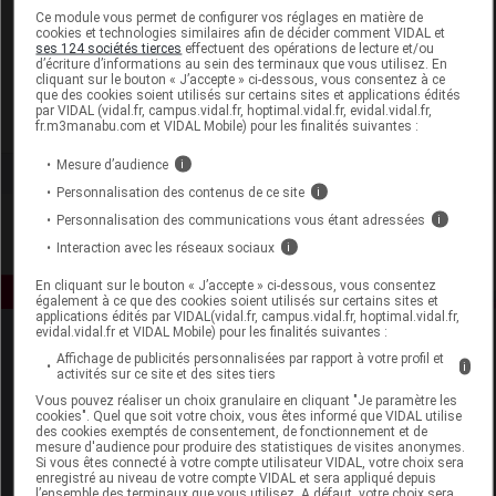
Laboratoire
Ce module vous permet de configurer vos réglages en matière de
cookies et technologies similaires afin de décider comment VIDAL et
ses 124 sociétés tierces
effectuent des opérations de lecture et/ou
d’écriture d’informations au sein des terminaux que vous utilisez. En
Gencibrosse
cliquant sur le bouton « J’accepte » ci-dessous, vous consentez à ce
que des cookies soient utilisés sur certains sites et applications édités
par VIDAL (vidal.fr, campus.vidal.fr, hoptimal.vidal.fr, evidal.vidal.fr,
Voir la fiche laboratoire
fr.m3manabu.com et VIDAL Mobile) pour les finalités suivantes :
Mesure d’audience
i
Personnalisation des contenus de ce site
i
Personnalisation des communications vous étant adressées
i
Interaction avec les réseaux sociaux
i
En cliquant sur le bouton « J’accepte » ci-dessous, vous consentez
également à ce que des cookies soient utilisés sur certains sites et
applications édités par VIDAL(vidal.fr, campus.vidal.fr, hoptimal.vidal.fr,
evidal.vidal.fr et VIDAL Mobile) pour les finalités suivantes :
Affichage de publicités personnalisées par rapport à votre profil et
i
activités sur ce site et des sites tiers
Vous pouvez réaliser un choix granulaire en cliquant "Je paramètre les
cookies". Quel que soit votre choix, vous êtes informé que VIDAL utilise
des cookies exemptés de consentement, de fonctionnement et de
mesure d'audience pour produire des statistiques de visites anonymes.
Espace produit
Si vous êtes connecté à votre compte utilisateur VIDAL, votre choix sera
enregistré au niveau de votre compte VIDAL et sera appliqué depuis
Boutique
l’ensemble des terminaux que vous utilisez. A défaut, votre choix sera