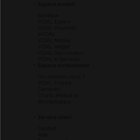
Espace produit
Boutique
VIDAL Expert
VIDAL Hoptimal
eVIDAL
VIDAL Mobile
VIDAL widget
VIDAL Sécurisation
VIDAL e-Services
Espace institutionnel
Qui sommes-nous ?
VIDAL France
Carrières
Charte éthique et
déontologique
Service client
Contact
Aide