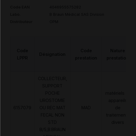
Code EAN
4046955575282
Labo.
B Braun Médical SAS Division
Distributeur
OPM
Code
Code
Nature
Désignation
LPPR
prestation
prestation
COLLECTEUR,
SUPPORT
POCHE
matériels et
UROSTOMIE
appareils
6157079
OU REC MAT
MAD
de
FECAL NON
traitements
STD
divers
B/5,B.BRAUN