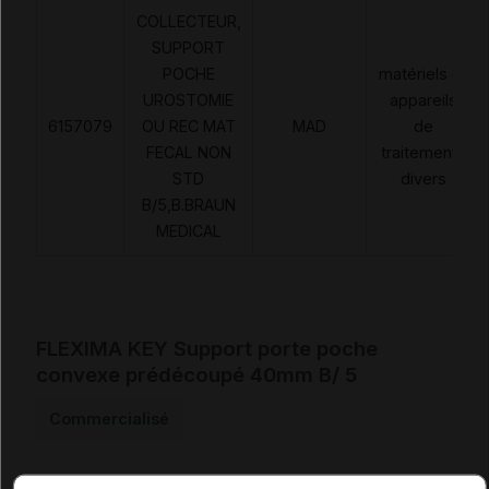
COLLECTEUR,
SUPPORT
POCHE
matériels et
UROSTOMIE
appareils
6157079
OU REC MAT
MAD
de
FECAL NON
traitements
STD
divers
B/5,B.BRAUN
MEDICAL
FLEXIMA KEY Support porte poche
convexe prédécoupé 40mm B/ 5
Commercialisé
Code EAN
4046955575343