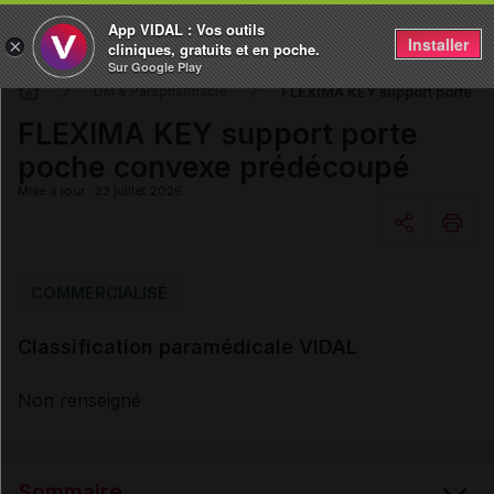
App VIDAL : Vos outils
Installer
×
cliniques, gratuits et en poche.
Sur Google Play
FLEXIMA KEY support porte p
DM & Parapharmacie
FLEXIMA KEY support porte
poche convexe prédécoupé
Mise à jour : 23 juillet 2026
Copier l'url
COMMERCIALISÉ
Classification paramédicale VIDAL
Email
Non renseigné
Sommaire