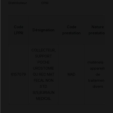
Distributeur
OPM
Code
Code
Nature
Désignation
LPPR
prestation
prestation
COLLECTEUR,
SUPPORT
POCHE
matériels et
UROSTOMIE
appareils
6157079
OU REC MAT
MAD
de
FECAL NON
traitements
STD
divers
B/5,B.BRAUN
MEDICAL