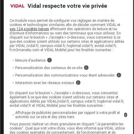
Vidal respecte votre vie privée
Labo.
B Braun Médical SAS Division
Distributeur
OPM
Ce module vous permet de configurer vos réglages en matière de
cookies et technologies similaires afin de décider comment VIDAL et
ses 124 sociétés tierces
effectuent des opérations de lecture et/ou
d’écriture d’informations au sein des terminaux que vous utilisez. En
cliquant sur le bouton « J’accepte » ci-dessous, vous consentez à ce
Code
Code
Nature
que des cookies soient utilisés sur certains sites et applications édités
Désignation
par VIDAL (vidal.fr, campus.vidal.fr, hoptimal.vidal.fr, evidal.vidal.fr,
LPPR
prestation
prestation
fr.m3manabu.com et VIDAL Mobile) pour les finalités suivantes :
Mesure d’audience
i
Personnalisation des contenus de ce site
i
COLLECTEUR,
SUPPORT
Personnalisation des communications vous étant adressées
i
POCHE
matériels et
Interaction avec les réseaux sociaux
i
UROSTOMIE
appareils
En cliquant sur le bouton « J’accepte » ci-dessous, vous consentez
6157079
OU REC MAT
MAD
de
également à ce que des cookies soient utilisés sur certains sites et
applications édités par VIDAL(vidal.fr, campus.vidal.fr, hoptimal.vidal.fr,
FECAL NON
traitements
evidal.vidal.fr et VIDAL Mobile) pour les finalités suivantes :
STD
divers
Affichage de publicités personnalisées par rapport à votre profil et
i
activités sur ce site et des sites tiers
B/5,B.BRAUN
Vous pouvez réaliser un choix granulaire en cliquant "Je paramètre les
MEDICAL
cookies". Quel que soit votre choix, vous êtes informé que VIDAL utilise
des cookies exemptés de consentement, de fonctionnement et de