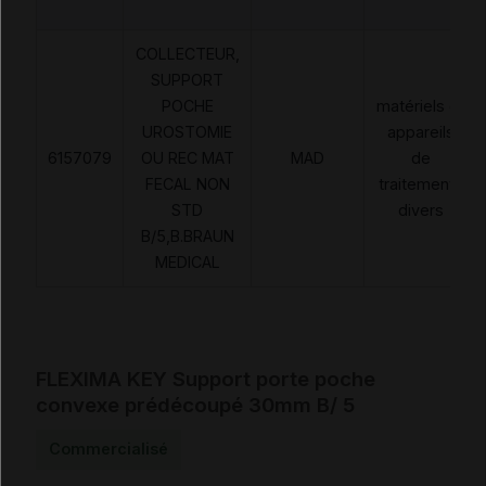
COLLECTEUR,
SUPPORT
POCHE
matériels et
UROSTOMIE
appareils
6157079
OU REC MAT
MAD
de
FECAL NON
traitements
STD
divers
B/5,B.BRAUN
MEDICAL
FLEXIMA KEY Support porte poche
convexe prédécoupé 30mm B/ 5
Commercialisé