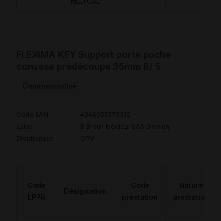
MEDICAL
FLEXIMA KEY Support porte poche
convexe prédécoupé 35mm B/ 5
Commercialisé
Code EAN
4046955575312
Labo.
B Braun Médical SAS Division
Distributeur
OPM
Code
Code
Nature
Désignation
LPPR
prestation
prestation