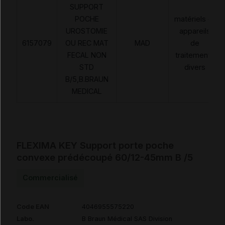
SUPPORT
POCHE
matériels et
UROSTOMIE
appareils
6157079
OU REC MAT
MAD
de
FECAL NON
traitements
STD
divers
B/5,B.BRAUN
MEDICAL
FLEXIMA KEY Support porte poche
convexe prédécoupé 60/12-45mm B /5
Commercialisé
Code EAN
4046955575220
Labo.
B Braun Médical SAS Division