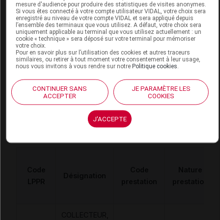
mesure d'audience pour produire des statistiques de visites anonymes.
Si vous êtes connecté à votre compte utilisateur VIDAL, votre choix sera
enregistré au niveau de votre compte VIDAL et sera appliqué depuis
l’ensemble des terminaux que vous utilisez. A défaut, votre choix sera
uniquement applicable au terminal que vous utilisez actuellement : un
FLEXIMA KEY Support porte poche
cookie « technique » sera déposé sur votre terminal pour mémoriser
votre choix.
convexe prédécoupé 60/12-35mm B/ 5
Pour en savoir plus sur l’utilisation des cookies et autres traceurs
similaires, ou retirer à tout moment votre consentement à leur usage,
nous vous invitons à vous rendre sur notre
Politique cookies
.
Commercialisé
CONTINUER SANS
JE PARAMÈTRE LES
ACCEPTER
COOKIES
Code EAN
4046955575190
Labo.
B Braun Médical SAS Division
J'ACCEPTE
Distributeur
OPM
Code
Code
Nature
Désignation
LPPR
prestation
prestation
COLLECTEUR,