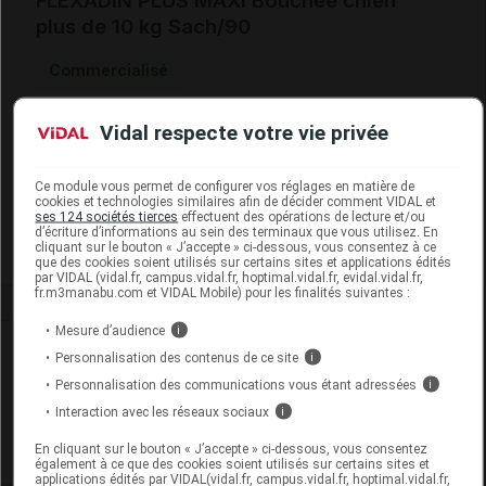
FLEXADIN PLUS MAXI Bouchée chien
plus de 10 kg Sach/90
Commercialisé
Vidal respecte votre vie privée
Code EAN
3605874403130
Code GTIN 14
03605874403130
Labo. Distributeur
Vétoquinol
Ce module vous permet de configurer vos réglages en matière de
cookies et technologies similaires afin de décider comment VIDAL et
Remboursement
NR
ses 124 sociétés tierces
effectuent des opérations de lecture et/ou
d’écriture d’informations au sein des terminaux que vous utilisez. En
cliquant sur le bouton « J’accepte » ci-dessous, vous consentez à ce
que des cookies soient utilisés sur certains sites et applications édités
par VIDAL (vidal.fr, campus.vidal.fr, hoptimal.vidal.fr, evidal.vidal.fr,
fr.m3manabu.com et VIDAL Mobile) pour les finalités suivantes :
Mesure d’audience
i
Laboratoire
Personnalisation des contenus de ce site
i
Personnalisation des communications vous étant adressées
i
Vétoquinol
Interaction avec les réseaux sociaux
i
En cliquant sur le bouton « J’accepte » ci-dessous, vous consentez
Voir la fiche laboratoire
également à ce que des cookies soient utilisés sur certains sites et
applications édités par VIDAL(vidal.fr, campus.vidal.fr, hoptimal.vidal.fr,