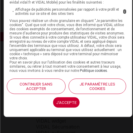
evidal.vidal.fr et VIDAL Mobile) pour les finalités suivantes :
Affichage de publicités personnalisées par rapport à votre profil et
i
activités sur ce site et des sites tiers
Vous pouvez réaliser un choix granulaire en cliquant "Je paramètre les
cookies". Quel que soit votre choix, vous êtes informé que VIDAL utilise
des cookies exemptés de consentement, de fonctionnement et de
mesure d'audience pour produire des statistiques de visites anonymes.
Si vous êtes connecté à votre compte utilisateur VIDAL, votre choix sera
enregistré au niveau de votre compte VIDAL et sera appliqué depuis
l’ensemble des terminaux que vous utilisez. A défaut, votre choix sera
uniquement applicable au terminal que vous utilisez actuellement : un
cookie « technique » sera déposé sur votre terminal pour mémoriser
votre choix.
Pour en savoir plus sur l’utilisation des cookies et autres traceurs
similaires, ou retirer à tout moment votre consentement à leur usage,
nous vous invitons à vous rendre sur notre
Politique cookies
.
Espace produit
CONTINUER SANS
JE PARAMÈTRE LES
ACCEPTER
COOKIES
Boutique
VIDAL Expert
VIDAL Hoptimal
J'ACCEPTE
eVIDAL
VIDAL Mobile
VIDAL widget
VIDAL Sécurisation
VIDAL e-Services