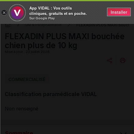
App VIDAL : Vos outils
Installer
×
cliniques, gratuits et en poche.
Sur Google Play
FLEXADIN PLUS MAXI bouchée 
DM & Parapharmacie
FLEXADIN PLUS MAXI bouchée
chien plus de 10 kg
Mise à jour : 23 juillet 2026
Copier l'url
COMMERCIALISÉ
Classification paramédicale VIDAL
Email
Non renseigné
Sommaire