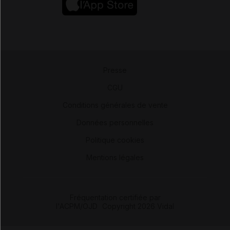
Presse
-
CGU
-
Conditions générales de vente
-
Données personnelles
-
Politique cookies
-
Mentions légales
Fréquentation certifiée par
l'ACPM/OJD
|
Copyright 2026 Vidal