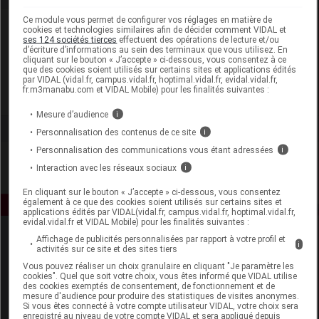
Ce module vous permet de configurer vos réglages en matière de
Laboratoire
cookies et technologies similaires afin de décider comment VIDAL et
ses 124 sociétés tierces
effectuent des opérations de lecture et/ou
d’écriture d’informations au sein des terminaux que vous utilisez. En
cliquant sur le bouton « J’accepte » ci-dessous, vous consentez à ce
Nelsons
que des cookies soient utilisés sur certains sites et applications édités
par VIDAL (vidal.fr, campus.vidal.fr, hoptimal.vidal.fr, evidal.vidal.fr,
fr.m3manabu.com et VIDAL Mobile) pour les finalités suivantes :
Voir la fiche laboratoire
Mesure d’audience
i
Personnalisation des contenus de ce site
i
Personnalisation des communications vous étant adressées
i
Interaction avec les réseaux sociaux
i
En cliquant sur le bouton « J’accepte » ci-dessous, vous consentez
également à ce que des cookies soient utilisés sur certains sites et
applications édités par VIDAL(vidal.fr, campus.vidal.fr, hoptimal.vidal.fr,
evidal.vidal.fr et VIDAL Mobile) pour les finalités suivantes :
Affichage de publicités personnalisées par rapport à votre profil et
i
activités sur ce site et des sites tiers
Vous pouvez réaliser un choix granulaire en cliquant "Je paramètre les
cookies". Quel que soit votre choix, vous êtes informé que VIDAL utilise
des cookies exemptés de consentement, de fonctionnement et de
mesure d'audience pour produire des statistiques de visites anonymes.
Si vous êtes connecté à votre compte utilisateur VIDAL, votre choix sera
Espace produit
enregistré au niveau de votre compte VIDAL et sera appliqué depuis