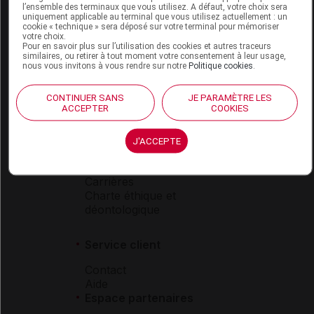
l’ensemble des terminaux que vous utilisez. A défaut, votre choix sera
Boutique
uniquement applicable au terminal que vous utilisez actuellement : un
cookie « technique » sera déposé sur votre terminal pour mémoriser
VIDAL Expert
votre choix.
VIDAL Hoptimal
Pour en savoir plus sur l’utilisation des cookies et autres traceurs
similaires, ou retirer à tout moment votre consentement à leur usage,
eVIDAL
nous vous invitons à vous rendre sur notre
Politique cookies
.
VIDAL Mobile
VIDAL widget
CONTINUER SANS
JE PARAMÈTRE LES
VIDAL Sécurisation
ACCEPTER
COOKIES
VIDAL e-Services
Espace institutionnel
J'ACCEPTE
Qui sommes-nous ?
VIDAL France
Carrières
Charte éthique et
déontologique
Service client
Contact
Aide
Espace partenaires