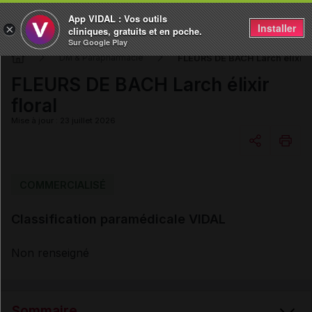
App VIDAL : Vos outils
Installer
×
cliniques, gratuits et en poche.
Sur Google Play
FLEURS DE BACH Larch élixir f
DM & Parapharmacie
FLEURS DE BACH Larch élixir
floral
Mise à jour : 23 juillet 2026
Copier l'url
COMMERCIALISÉ
Classification paramédicale VIDAL
Email
Non renseigné
Sommaire