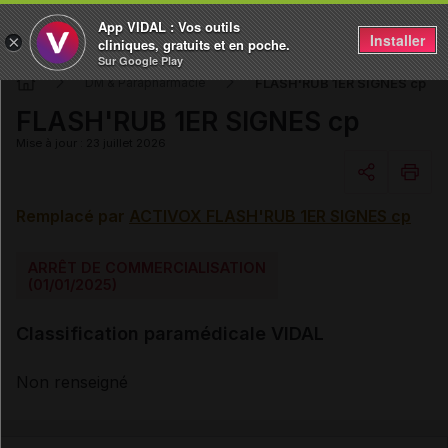
App VIDAL : Vos outils
Installer
×
cliniques, gratuits et en poche.
Sur Google Play
FLASH'RUB 1ER SIGNES cp
DM & Parapharmacie
FLASH'RUB 1ER SIGNES cp
Mise à jour : 23 juillet 2026
Remplacé par
ACTIVOX FLASH'RUB 1ER SIGNES cp
Copier l'url
ARRÊT DE COMMERCIALISATION
Email
(01/01/2025)
Classification paramédicale VIDAL
Non renseigné