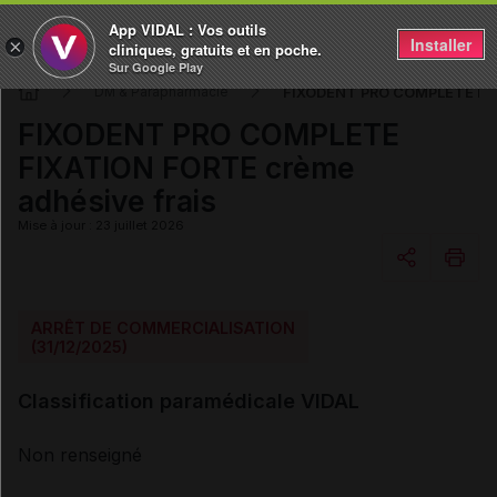
App VIDAL : Vos outils
Installer
×
cliniques, gratuits et en poche.
Sur Google Play
FIXODENT PRO COMPLETE FIX
DM & Parapharmacie
FIXODENT PRO COMPLETE
FIXATION FORTE crème
adhésive frais
Mise à jour : 23 juillet 2026
Copier l'url
ARRÊT DE COMMERCIALISATION
(31/12/2025)
Email
Classification paramédicale VIDAL
Non renseigné