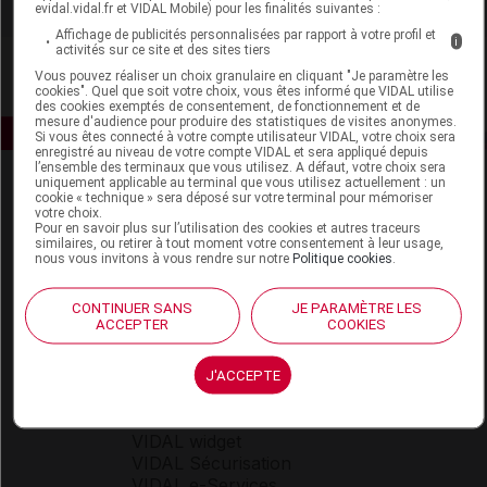
evidal.vidal.fr et VIDAL Mobile) pour les finalités suivantes :
Affichage de publicités personnalisées par rapport à votre profil et
i
activités sur ce site et des sites tiers
Vous pouvez réaliser un choix granulaire en cliquant "Je paramètre les
cookies". Quel que soit votre choix, vous êtes informé que VIDAL utilise
des cookies exemptés de consentement, de fonctionnement et de
mesure d'audience pour produire des statistiques de visites anonymes.
Si vous êtes connecté à votre compte utilisateur VIDAL, votre choix sera
enregistré au niveau de votre compte VIDAL et sera appliqué depuis
l’ensemble des terminaux que vous utilisez. A défaut, votre choix sera
uniquement applicable au terminal que vous utilisez actuellement : un
cookie « technique » sera déposé sur votre terminal pour mémoriser
votre choix.
Pour en savoir plus sur l’utilisation des cookies et autres traceurs
similaires, ou retirer à tout moment votre consentement à leur usage,
nous vous invitons à vous rendre sur notre
Politique cookies
.
Espace produit
CONTINUER SANS
JE PARAMÈTRE LES
ACCEPTER
COOKIES
Boutique
VIDAL Expert
VIDAL Hoptimal
J'ACCEPTE
eVIDAL
VIDAL Mobile
VIDAL widget
VIDAL Sécurisation
VIDAL e-Services