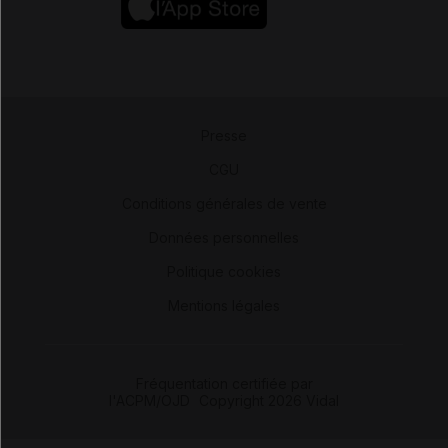
Presse
-
CGU
-
Conditions générales de vente
-
Données personnelles
-
Politique cookies
-
Mentions légales
Fréquentation certifiée par
l'ACPM/OJD
|
Copyright 2026 Vidal