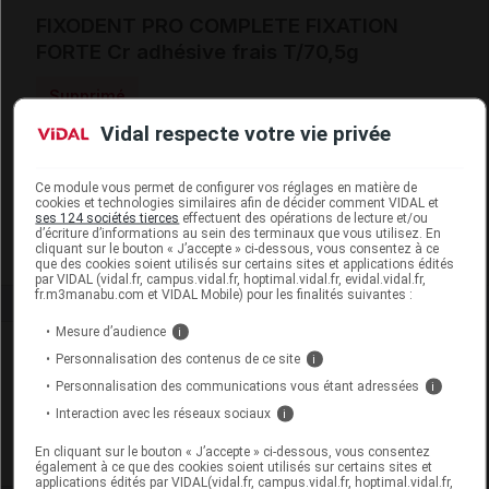
FIXODENT PRO COMPLETE FIXATION
FORTE Cr adhésive frais T/70,5g
Supprimé
Vidal respecte votre vie privée
Code EAN
8700216621038
Labo. Distributeur
P&G Health France
Ce module vous permet de configurer vos réglages en matière de
cookies et technologies similaires afin de décider comment VIDAL et
Remboursement
NR
ses 124 sociétés tierces
effectuent des opérations de lecture et/ou
d’écriture d’informations au sein des terminaux que vous utilisez. En
cliquant sur le bouton « J’accepte » ci-dessous, vous consentez à ce
que des cookies soient utilisés sur certains sites et applications édités
par VIDAL (vidal.fr, campus.vidal.fr, hoptimal.vidal.fr, evidal.vidal.fr,
fr.m3manabu.com et VIDAL Mobile) pour les finalités suivantes :
Mesure d’audience
i
Laboratoire
Personnalisation des contenus de ce site
i
Personnalisation des communications vous étant adressées
i
P&G Health France
Interaction avec les réseaux sociaux
i
En cliquant sur le bouton « J’accepte » ci-dessous, vous consentez
Voir la fiche laboratoire
également à ce que des cookies soient utilisés sur certains sites et
applications édités par VIDAL(vidal.fr, campus.vidal.fr, hoptimal.vidal.fr,