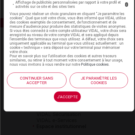
Affichage de publicités personnalisées par rapport à votre profil et
i
activités sur ce site et des sites tiers
Vous pouvez réaliser un choix granulaire en cliquant "Je paramètre les
cookies". Quel que soit votre choix, vous êtes informé que VIDAL utilise
des cookies exemptés de consentement, de fonctionnement et de
mesure d'audience pour produire des statistiques de visites anonymes.
Si vous êtes connecté à votre compte utilisateur VIDAL, votre choix sera
enregistré au niveau de votre compte VIDAL et sera appliqué depuis
l’ensemble des terminaux que vous utilisez. A défaut, votre choix sera
uniquement applicable au terminal que vous utilisez actuellement : un
cookie « technique » sera déposé sur votre terminal pour mémoriser
votre choix.
Pour en savoir plus sur l’utilisation des cookies et autres traceurs
similaires, ou retirer à tout moment votre consentement à leur usage,
nous vous invitons à vous rendre sur notre
Politique cookies
.
Espace produit
Boutique
CONTINUER SANS
JE PARAMÈTRE LES
ACCEPTER
COOKIES
VIDAL Expert
VIDAL Hoptimal
eVIDAL
J'ACCEPTE
VIDAL Mobile
VIDAL widget
VIDAL Sécurisation
VIDAL e-Services
Espace institutionnel