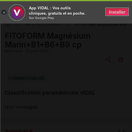
App VIDAL : Vos outils
Installer
×
cliniques, gratuits et en poche.
Sur Google Play
FITOFORM Magnésium Marin
DM & Parapharmacie
FITOFORM Magnésium
Marin+B1+B6+B9 cp
Mise à jour : 23 juillet 2026
Copier l'url
COMMERCIALISÉ
Classification paramédicale VIDAL
Email
Non renseigné
Sommaire