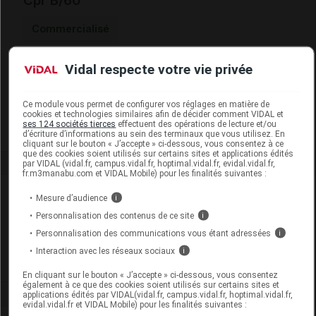
Cpr B/60
Commercialisé
Vidal respecte votre vie privée
Code EAN
3510130070196
Labo. Distributeur
Fitoform
Remboursement
NR
Ce module vous permet de configurer vos réglages en matière de
cookies et technologies similaires afin de décider comment VIDAL et
ses 124 sociétés tierces
effectuent des opérations de lecture et/ou
d’écriture d’informations au sein des terminaux que vous utilisez. En
cliquant sur le bouton « J’accepte » ci-dessous, vous consentez à ce
que des cookies soient utilisés sur certains sites et applications édités
par VIDAL (vidal.fr, campus.vidal.fr, hoptimal.vidal.fr, evidal.vidal.fr,
fr.m3manabu.com et VIDAL Mobile) pour les finalités suivantes :
Laboratoire
Mesure d’audience
i
Personnalisation des contenus de ce site
i
Fitoform
Personnalisation des communications vous étant adressées
i
Interaction avec les réseaux sociaux
i
Voir la fiche laboratoire
En cliquant sur le bouton « J’accepte » ci-dessous, vous consentez
également à ce que des cookies soient utilisés sur certains sites et
applications édités par VIDAL(vidal.fr, campus.vidal.fr, hoptimal.vidal.fr,
evidal.vidal.fr et VIDAL Mobile) pour les finalités suivantes :