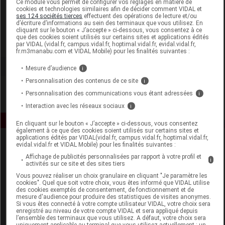
Ce module vous permet de configurer vos réglages en matière de
cookies et technologies similaires afin de décider comment VIDAL et
ses 124 sociétés tierces
effectuent des opérations de lecture et/ou
Filorga Cosmétiques
d’écriture d’informations au sein des terminaux que vous utilisez. En
cliquant sur le bouton « J’accepte » ci-dessous, vous consentez à ce
que des cookies soient utilisés sur certains sites et applications édités
Voir la fiche laboratoire
par VIDAL (vidal.fr, campus.vidal.fr, hoptimal.vidal.fr, evidal.vidal.fr,
fr.m3manabu.com et VIDAL Mobile) pour les finalités suivantes :
Mesure d’audience
i
Personnalisation des contenus de ce site
i
Personnalisation des communications vous étant adressées
i
Interaction avec les réseaux sociaux
i
En cliquant sur le bouton « J’accepte » ci-dessous, vous consentez
également à ce que des cookies soient utilisés sur certains sites et
applications édités par VIDAL(vidal.fr, campus.vidal.fr, hoptimal.vidal.fr,
evidal.vidal.fr et VIDAL Mobile) pour les finalités suivantes :
Affichage de publicités personnalisées par rapport à votre profil et
i
activités sur ce site et des sites tiers
Vous pouvez réaliser un choix granulaire en cliquant "Je paramètre les
cookies". Quel que soit votre choix, vous êtes informé que VIDAL utilise
des cookies exemptés de consentement, de fonctionnement et de
Espace produit
mesure d'audience pour produire des statistiques de visites anonymes.
Si vous êtes connecté à votre compte utilisateur VIDAL, votre choix sera
enregistré au niveau de votre compte VIDAL et sera appliqué depuis
Boutique
l’ensemble des terminaux que vous utilisez. A défaut, votre choix sera
VIDAL Expert
uniquement applicable au terminal que vous utilisez actuellement : un