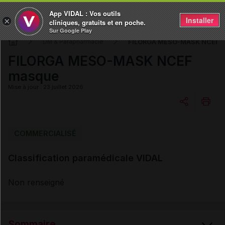
App VIDAL : Vos outils
Installer
×
cliniques, gratuits et en poche.
Sur Google Play
FILORGA MESO-MASK NCEF 
DM & Parapharmacie
FILORGA MESO-MASK NCEF
masque
Mise à jour : 23 juillet 2026
Copier l'url
COMMERCIALISÉ
Classification paramédicale VIDAL
Email
Non renseigné
Sommaire