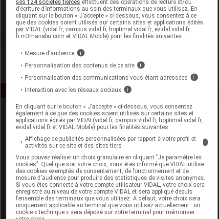
ses 124 sociétés tierces
effectuent des opérations de lecture et/ou
d’écriture d’informations au sein des terminaux que vous utilisez. En
cliquant sur le bouton « J’accepte » ci-dessous, vous consentez à ce
Voir la fiche laboratoire
que des cookies soient utilisés sur certains sites et applications édités
par VIDAL (vidal.fr, campus.vidal.fr, hoptimal.vidal.fr, evidal.vidal.fr,
fr.m3manabu.com et VIDAL Mobile) pour les finalités suivantes :
Mesure d’audience
i
Personnalisation des contenus de ce site
i
Personnalisation des communications vous étant adressées
i
Interaction avec les réseaux sociaux
i
En cliquant sur le bouton « J’accepte » ci-dessous, vous consentez
également à ce que des cookies soient utilisés sur certains sites et
applications édités par VIDAL(vidal.fr, campus.vidal.fr, hoptimal.vidal.fr,
evidal.vidal.fr et VIDAL Mobile) pour les finalités suivantes :
Affichage de publicités personnalisées par rapport à votre profil et
i
activités sur ce site et des sites tiers
Vous pouvez réaliser un choix granulaire en cliquant "Je paramètre les
Espace produit
cookies". Quel que soit votre choix, vous êtes informé que VIDAL utilise
des cookies exemptés de consentement, de fonctionnement et de
mesure d'audience pour produire des statistiques de visites anonymes.
Boutique
Si vous êtes connecté à votre compte utilisateur VIDAL, votre choix sera
VIDAL Expert
enregistré au niveau de votre compte VIDAL et sera appliqué depuis
l’ensemble des terminaux que vous utilisez. A défaut, votre choix sera
VIDAL Hoptimal
uniquement applicable au terminal que vous utilisez actuellement : un
eVIDAL
cookie « technique » sera déposé sur votre terminal pour mémoriser
votre choix.