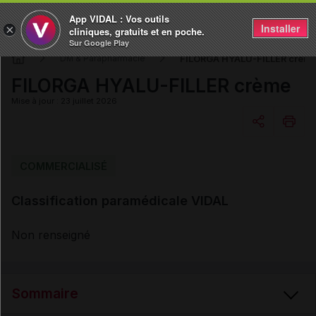
App VIDAL : Vos outils
Installer
×
cliniques, gratuits et en poche.
Sur Google Play
FILORGA HYALU-FILLER crèm
DM & Parapharmacie
FILORGA HYALU-FILLER crème
Mise à jour : 23 juillet 2026
Copier l'url
COMMERCIALISÉ
Classification paramédicale VIDAL
Email
Non renseigné
Sommaire