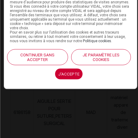
12mm B/1
mesure d'audience pour produire des statistiques de visites anonymes.
Si vous êtes connecté à votre compte utilisateur VIDAL, votre choix sera
enregistré au niveau de votre compte VIDAL et sera appliqué depuis
Commercialisé
l’ensemble des terminaux que vous utilisez. A défaut, votre choix sera
uniquement applicable au terminal que vous utilisez actuellement : un
cookie « technique » sera déposé sur votre terminal pour mémoriser
votre choix.
Pour en savoir plus sur l’utilisation des cookies et autres traceurs
Code 13
3401576649445
similaires, ou retirer à tout moment votre consentement à leur usage,
Labo. Distributeur
Peters surgical
nous vous invitons à vous rendre sur notre
Politique cookies
.
CONTINUER SANS
JE PARAMÈTRE LES
ACCEPTER
COOKIES
Code
Code
Nature
Désignation
J'ACCEPTE
LPPR
prestation
prestation
matériels et
AIGUILLE SERTIE
appareils
POUR
6186158
MAD
de
SUTURE,PETERS
traitements
SURGICAL
divers