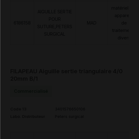
matériels et
AIGUILLE SERTIE
appareils
POUR
6186158
MAD
de
SUTURE,PETERS
traitements
SURGICAL
divers
FILAPEAU Aiguille sertie triangulaire 4/0
20mm B/1
Commercialisé
Code 13
3401576650106
Labo. Distributeur
Peters surgical