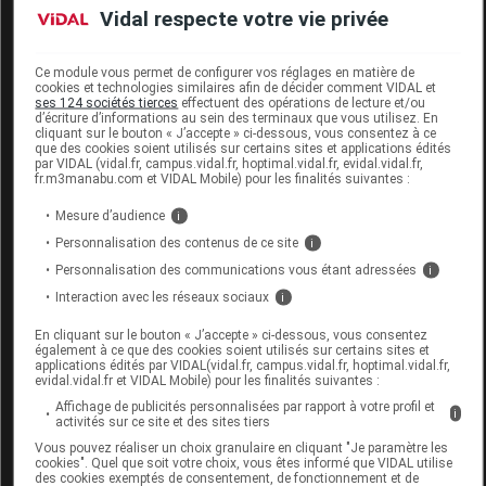
Vidal respecte votre vie privée
Code 13
3401576649674
Labo. Distributeur
Peters surgical
Ce module vous permet de configurer vos réglages en matière de
cookies et technologies similaires afin de décider comment VIDAL et
ses 124 sociétés tierces
effectuent des opérations de lecture et/ou
d’écriture d’informations au sein des terminaux que vous utilisez. En
cliquant sur le bouton « J’accepte » ci-dessous, vous consentez à ce
Code
Code
Nature
que des cookies soient utilisés sur certains sites et applications édités
Désignation
par VIDAL (vidal.fr, campus.vidal.fr, hoptimal.vidal.fr, evidal.vidal.fr,
LPPR
prestation
prestation
fr.m3manabu.com et VIDAL Mobile) pour les finalités suivantes :
Mesure d’audience
i
Personnalisation des contenus de ce site
i
matériels et
AIGUILLE SERTIE
Personnalisation des communications vous étant adressées
i
appareils
POUR
Interaction avec les réseaux sociaux
6186158
MAD
de
i
SUTURE,PETERS
traitements
En cliquant sur le bouton « J’accepte » ci-dessous, vous consentez
SURGICAL
divers
également à ce que des cookies soient utilisés sur certains sites et
applications édités par VIDAL(vidal.fr, campus.vidal.fr, hoptimal.vidal.fr,
evidal.vidal.fr et VIDAL Mobile) pour les finalités suivantes :
Affichage de publicités personnalisées par rapport à votre profil et
i
activités sur ce site et des sites tiers
Vous pouvez réaliser un choix granulaire en cliquant "Je paramètre les
cookies". Quel que soit votre choix, vous êtes informé que VIDAL utilise
FILAPEAU Aiguille sertie triangulaire 6/0
des cookies exemptés de consentement, de fonctionnement et de