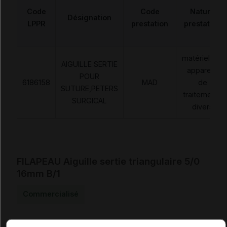
Code
Code
Nature
Désignation
LPPR
prestation
prestation
matériels et
AIGUILLE SERTIE
appareils
POUR
6186158
MAD
de
SUTURE,PETERS
traitements
SURGICAL
divers
FILAPEAU Aiguille sertie triangulaire 5/0
16mm B/1
Commercialisé
Code ACL
7664967