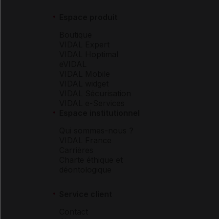
Espace produit
Boutique
VIDAL Expert
VIDAL Hoptimal
eVIDAL
VIDAL Mobile
VIDAL widget
VIDAL Sécurisation
VIDAL e-Services
Espace institutionnel
Qui sommes-nous ?
VIDAL France
Carrières
Charte éthique et
déontologique
Service client
Contact