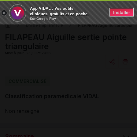
App VIDAL : Vos outils
Installer
×
cliniques, gratuits et en poche.
Sur Google Play
FILAPEAU Aiguille sertie point
DM & Parapharmacie
FILAPEAU Aiguille sertie pointe
triangulaire
Mise à jour : 23 juillet 2026
Copier l'url
COMMERCIALISÉ
Classification paramédicale VIDAL
Email
Non renseigné
Sommaire