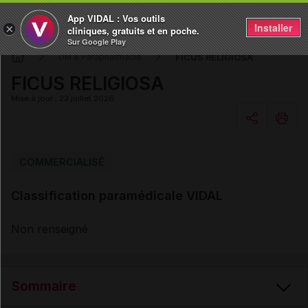
App VIDAL : Vos outils
Installer
×
cliniques, gratuits et en poche.
Sur Google Play
FICUS RELIGIOSA
DM & Parapharmacie
FICUS RELIGIOSA
Mise à jour : 23 juillet 2026
Copier l'url
COMMERCIALISÉ
Classification paramédicale VIDAL
Email
Non renseigné
Sommaire