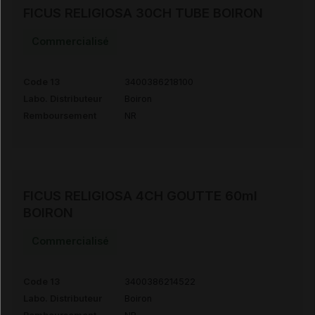
FICUS RELIGIOSA 30CH TUBE BOIRON
Commercialisé
Code 13
3400386218100
Labo. Distributeur
Boiron
Remboursement
NR
FICUS RELIGIOSA 4CH GOUTTE 60ml
BOIRON
Commercialisé
Code 13
3400386214522
Labo. Distributeur
Boiron