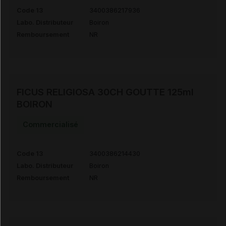
Code 13
3400386217936
Labo. Distributeur
Boiron
Remboursement
NR
FICUS RELIGIOSA 30CH GOUTTE 125ml
BOIRON
Commercialisé
Code 13
3400386214430
Labo. Distributeur
Boiron
Remboursement
NR