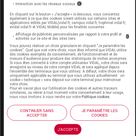
Interaction avec les réseaux sociaux
i
Commercialisé
En cliquant sur le bouton « J’accepte » ci-dessous, vous consentez
également à ce que des cookies soient utilisés sur certains sites et
applications édités par VIDAL(vidal.fr, campus.vidal.fr, hoptimal.vidal.fr,
evidal.vidal.fr et VIDAL Mobile) pour les finalités suivantes :
Code 13
3400386218148
Affichage de publicités personnalisées par rapport à votre profil et
Labo. Distributeur
Boiron
i
activités sur ce site et des sites tiers
Remboursement
NR
Vous pouvez réaliser un choix granulaire en cliquant "Je paramètre les
cookies". Quel que soit votre choix, vous êtes informé que VIDAL utilise
des cookies exemptés de consentement, de fonctionnement et de
mesure d'audience pour produire des statistiques de visites anonymes.
Si vous êtes connecté à votre compte utilisateur VIDAL, votre choix sera
enregistré au niveau de votre compte VIDAL et sera appliqué depuis
l’ensemble des terminaux que vous utilisez. A défaut, votre choix sera
uniquement applicable au terminal que vous utilisez actuellement : un
FICUS RELIGIOSA 8DH GOUTTE 125ml
cookie « technique » sera déposé sur votre terminal pour mémoriser
votre choix.
BOIRON
Pour en savoir plus sur l’utilisation des cookies et autres traceurs
similaires, ou retirer à tout moment votre consentement à leur usage,
nous vous invitons à vous rendre sur notre
Politique cookies
.
Commercialisé
CONTINUER SANS
JE PARAMÈTRE LES
ACCEPTER
COOKIES
Code 13
3400386215505
Labo. Distributeur
Boiron
J'ACCEPTE
Remboursement
NR