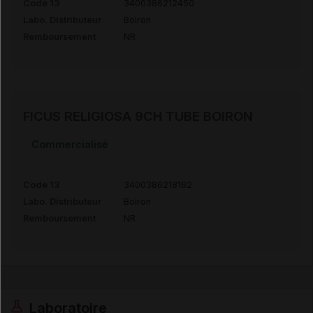
Code 13
3400386212450
Labo. Distributeur
Boiron
Remboursement
NR
FICUS RELIGIOSA 9CH TUBE BOIRON
Commercialisé
Code 13
3400386218162
Labo. Distributeur
Boiron
Remboursement
NR
Laboratoire