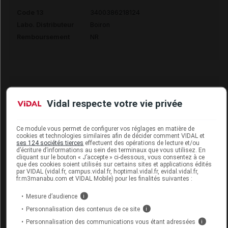
Code 13
3400386218124
Labo. Distributeur
Boiron
Remboursement
NR
FICUS RELIGIOSA 6CH TUBE BOIRON
Vidal respecte votre vie privée
Commercialisé
Ce module vous permet de configurer vos réglages en matière de
cookies et technologies similaires afin de décider comment VIDAL et
ses 124 sociétés tierces
effectuent des opérations de lecture et/ou
Code 13
3400386218131
d’écriture d’informations au sein des terminaux que vous utilisez. En
Labo. Distributeur
Boiron
cliquant sur le bouton « J’accepte » ci-dessous, vous consentez à ce
que des cookies soient utilisés sur certains sites et applications édités
Remboursement
NR
par VIDAL (vidal.fr, campus.vidal.fr, hoptimal.vidal.fr, evidal.vidal.fr,
fr.m3manabu.com et VIDAL Mobile) pour les finalités suivantes :
Mesure d’audience
i
Personnalisation des contenus de ce site
i
Personnalisation des communications vous étant adressées
i
FICUS RELIGIOSA 7CH TUBE BOIRON