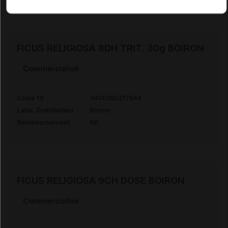
FICUS RELIGIOSA 8DH TRIT. 30g BOIRON
Commercialisé
Code 13
3400386217844
Labo. Distributeur
Boiron
Remboursement
NR
FICUS RELIGIOSA 9CH DOSE BOIRON
Commercialisé