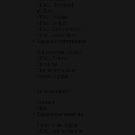
VIDAL Hoptimal
eVIDAL
VIDAL Mobile
VIDAL widget
VIDAL Sécurisation
VIDAL e-Services
Espace institutionnel
Qui sommes-nous ?
VIDAL France
Carrières
Charte éthique et
déontologique
Service client
Contact
Aide
Espace partenaires
Éditeurs de logiciel
VIDAL sur votre site