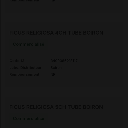
Remboursement
NR
FICUS RELIGIOSA 4CH TUBE BOIRON
Commercialisé
Code 13
3400386218117
Labo. Distributeur
Boiron
Remboursement
NR
FICUS RELIGIOSA 5CH TUBE BOIRON
Commercialisé