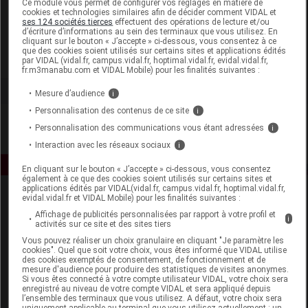
Ce module vous permet de configurer vos réglages en matière de
cookies et technologies similaires afin de décider comment VIDAL et
ses 124 sociétés tierces
effectuent des opérations de lecture et/ou
Univers Prestige
d’écriture d’informations au sein des terminaux que vous utilisez. En
cliquant sur le bouton « J’accepte » ci-dessous, vous consentez à ce
que des cookies soient utilisés sur certains sites et applications édités
Voir la fiche laboratoire
par VIDAL (vidal.fr, campus.vidal.fr, hoptimal.vidal.fr, evidal.vidal.fr,
fr.m3manabu.com et VIDAL Mobile) pour les finalités suivantes :
Mesure d’audience
i
Personnalisation des contenus de ce site
i
Personnalisation des communications vous étant adressées
i
Interaction avec les réseaux sociaux
i
En cliquant sur le bouton « J’accepte » ci-dessous, vous consentez
également à ce que des cookies soient utilisés sur certains sites et
applications édités par VIDAL(vidal.fr, campus.vidal.fr, hoptimal.vidal.fr,
evidal.vidal.fr et VIDAL Mobile) pour les finalités suivantes :
Affichage de publicités personnalisées par rapport à votre profil et
i
activités sur ce site et des sites tiers
Vous pouvez réaliser un choix granulaire en cliquant "Je paramètre les
cookies". Quel que soit votre choix, vous êtes informé que VIDAL utilise
des cookies exemptés de consentement, de fonctionnement et de
Espace produit
mesure d'audience pour produire des statistiques de visites anonymes.
Si vous êtes connecté à votre compte utilisateur VIDAL, votre choix sera
enregistré au niveau de votre compte VIDAL et sera appliqué depuis
Boutique
l’ensemble des terminaux que vous utilisez. A défaut, votre choix sera
VIDAL Expert
uniquement applicable au terminal que vous utilisez actuellement : un