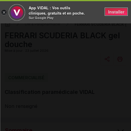
App VIDAL : Vos outils
Installer
×
cliniques, gratuits et en poche.
Sur Google Play
FERRARI SCUDERIA BLACK ge
DM & Parapharmacie
FERRARI SCUDERIA BLACK gel
douche
Mise à jour : 23 juillet 2026
Copier l'url
COMMERCIALISÉ
Classification paramédicale VIDAL
Email
Non renseigné
Sommaire