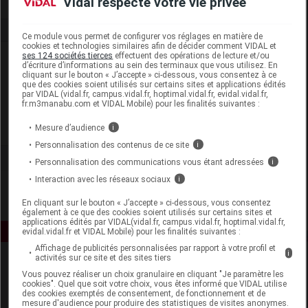
Vidal respecte votre vie privée
Ce module vous permet de configurer vos réglages en matière de
cookies et technologies similaires afin de décider comment VIDAL et
ses 124 sociétés tierces
effectuent des opérations de lecture et/ou
Laboratoire
d’écriture d’informations au sein des terminaux que vous utilisez. En
cliquant sur le bouton « J’accepte » ci-dessous, vous consentez à ce
que des cookies soient utilisés sur certains sites et applications édités
P&G Health France
par VIDAL (vidal.fr, campus.vidal.fr, hoptimal.vidal.fr, evidal.vidal.fr,
fr.m3manabu.com et VIDAL Mobile) pour les finalités suivantes :
Voir la fiche laboratoire
Mesure d’audience
i
Personnalisation des contenus de ce site
i
Personnalisation des communications vous étant adressées
i
Interaction avec les réseaux sociaux
i
En cliquant sur le bouton « J’accepte » ci-dessous, vous consentez
également à ce que des cookies soient utilisés sur certains sites et
applications édités par VIDAL(vidal.fr, campus.vidal.fr, hoptimal.vidal.fr,
evidal.vidal.fr et VIDAL Mobile) pour les finalités suivantes :
Affichage de publicités personnalisées par rapport à votre profil et
i
activités sur ce site et des sites tiers
Vous pouvez réaliser un choix granulaire en cliquant "Je paramètre les
cookies". Quel que soit votre choix, vous êtes informé que VIDAL utilise
des cookies exemptés de consentement, de fonctionnement et de
mesure d'audience pour produire des statistiques de visites anonymes.