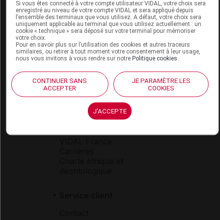
Si vous êtes connecté à votre compte utilisateur VIDAL, votre choix sera
enregistré au niveau de votre compte VIDAL et sera appliqué depuis
Espace produit
l’ensemble des terminaux que vous utilisez. A défaut, votre choix sera
uniquement applicable au terminal que vous utilisez actuellement : un
cookie « technique » sera déposé sur votre terminal pour mémoriser
Boutique
votre choix.
VIDAL Expert
Pour en savoir plus sur l’utilisation des cookies et autres traceurs
similaires, ou retirer à tout moment votre consentement à leur usage,
VIDAL Hoptimal
nous vous invitons à vous rendre sur notre
Politique cookies
.
eVIDAL
VIDAL Mobile
CONTINUER SANS
JE PARAMÈTRE LES
VIDAL widget
ACCEPTER
COOKIES
VIDAL Sécurisation
VIDAL e-Services
J'ACCEPTE
Espace institutionnel
Qui sommes-nous ?
VIDAL France
Carrières
Charte éthique et
déontologique
Service client
Contact