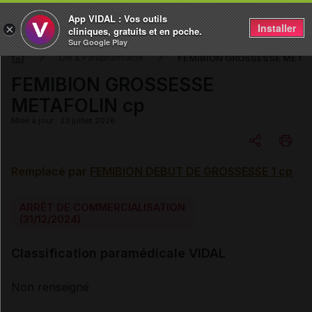
App VIDAL : Vos outils
Installer
×
cliniques, gratuits et en poche.
Sur Google Play
FEMIBION GROSSESSE METAF
DM & Parapharmacie
FEMIBION GROSSESSE
METAFOLIN cp
Mise à jour : 23 juillet 2026
Remplacé par
FEMIBION DEBUT DE GROSSESSE 1 cp
Copier l'url
ARRÊT DE COMMERCIALISATION
Email
(31/12/2024)
Classification paramédicale VIDAL
Non renseigné