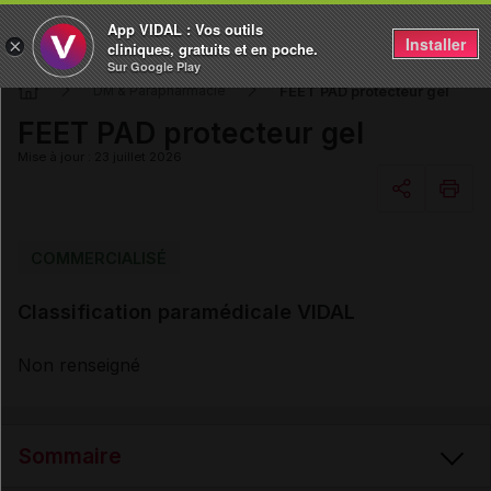
App VIDAL : Vos outils
Installer
×
cliniques, gratuits et en poche.
Sur Google Play
FEET PAD protecteur gel
DM & Parapharmacie
FEET PAD protecteur gel
Mise à jour : 23 juillet 2026
Copier l'url
COMMERCIALISÉ
Classification paramédicale VIDAL
Email
Non renseigné
Sommaire