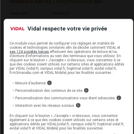
Remplacé par FEET PAD Protecteur gel
Code ACL
2945420
Code 13
3401029454206
Vidal respecte votre vie privée
Code EAN
8435025908529
Labo. Distributeur
SM Europe
Remboursement
NR
Ce module vous permet de configurer vos réglages en matière de
cookies et technologies similaires afin de décider comment VIDAL et
ses 124 sociétés tierces
effectuent des opérations de lecture et/ou
d’écriture d’informations au sein des terminaux que vous utilisez. En
cliquant sur le bouton « J’accepte » ci-dessous, vous consentez à ce
que des cookies soient utilisés sur certains sites et applications édités
par VIDAL (vidal.fr, campus.vidal.fr, hoptimal.vidal.fr, evidal.vidal.fr,
fr.m3manabu.com et VIDAL Mobile) pour les finalités suivantes :
Laboratoire
Mesure d’audience
i
Personnalisation des contenus de ce site
i
SM Europe
Personnalisation des communications vous étant adressées
i
Interaction avec les réseaux sociaux
i
Voir la fiche laboratoire
En cliquant sur le bouton « J’accepte » ci-dessous, vous consentez
également à ce que des cookies soient utilisés sur certains sites et
applications édités par VIDAL(vidal.fr, campus.vidal.fr, hoptimal.vidal.fr,
evidal.vidal.fr et VIDAL Mobile) pour les finalités suivantes :