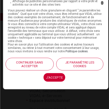
Affichage de publicités personnalisées par rapport à votre profil et
i
activités sur ce site et des sites tiers
Vous pouvez réaliser un choix granulaire en cliquant "Je paramètre les
cookies". Quel que soit votre choix, vous êtes informé que VIDAL utilise
des cookies exemptés de consentement, de fonctionnement et de
mesure d'audience pour produire des statistiques de visites anonymes.
Si vous êtes connecté à votre compte utilisateur VIDAL, votre choix sera
enregistré au niveau de votre compte VIDAL et sera appliqué depuis
l’ensemble des terminaux que vous utilisez. A défaut, votre choix sera
uniquement applicable au terminal que vous utilisez actuellement : un
cookie « technique » sera déposé sur votre terminal pour mémoriser
votre choix.
Pour en savoir plus sur l’utilisation des cookies et autres traceurs
similaires, ou retirer à tout moment votre consentement à leur usage,
nous vous invitons à vous rendre sur notre
Politique cookies
.
Espace produit
Boutique
CONTINUER SANS
JE PARAMÈTRE LES
VIDAL Expert
ACCEPTER
COOKIES
VIDAL Hoptimal
eVIDAL
J'ACCEPTE
VIDAL Mobile
VIDAL widget
VIDAL Sécurisation
VIDAL e-Services
Espace institutionnel