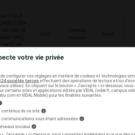
CHUT POUR
GMENTATION
 VOLUME DE
Orthèses
DVO
Achat
'AVANT-PIED,
diverses
L'UNITE,SM
EUROPE
pecte votre vie privée
e configurer vos réglages en matière de cookies et technologies simil
124 sociétés tierces
effectuent des opérations de lecture et/ou d’écr
HUT TATIHOU Chaussure p38 Paire
C
ous utilisez. En cliquant sur le bouton « J’accepte » ci-dessous, vou
ur certains sites et applications édités par VIDAL (vidal.fr, campus.vidal.
abu.com et VIDAL Mobile) pour les finalités suivantes :
i
3401060289546
8435025914742
 contenus de ce site
i
r
SM Europe
s communications vous étant adressées
i
 réseaux sociaux
i
on « J’accepte » ci-dessous, vous consentez également à ce que des co