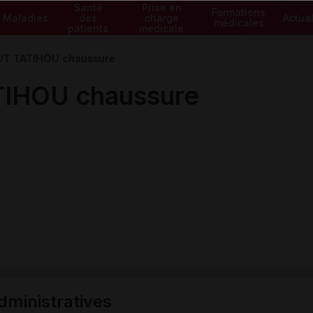
Santé
Prise en
Formations
Maladies
des
charge
Actual
médicales
patients
médicale
UT TATIHOU chaussure
IHOU chaussure
ministratives