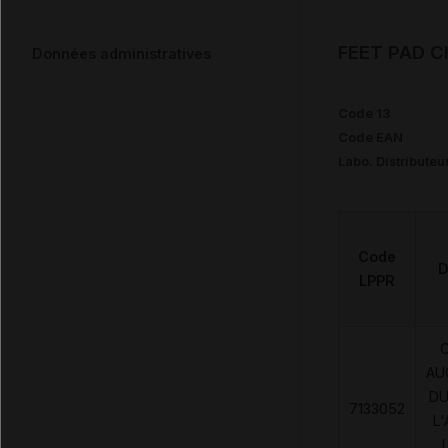
FEET PAD C
Données administratives
Code 13
Code EAN
Labo. Distributeu
Code
D
LPPR
AU
DU
7133052
L