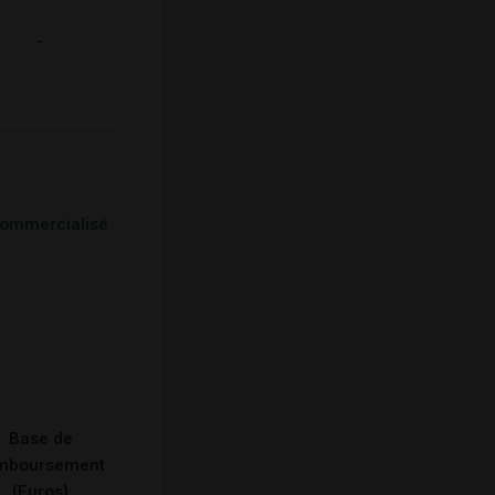
-
ommercialisé
Base de
mboursement
(Euros)