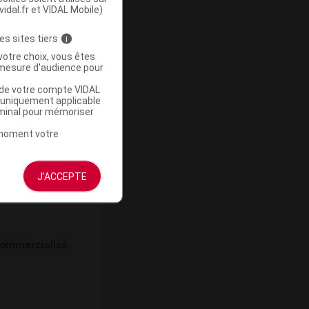
vidal.fr et VIDAL Mobile)
Base de
mboursement
es sites tiers
i
(Euros)
votre choix, vous êtes
mesure d'audience pour
u de votre compte VIDAL
a uniquement applicable
rminal pour mémoriser
-
t moment votre
J'ACCEPTE
ommercialisé