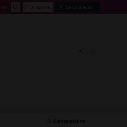
ités
S'inscrire
Se connecter
Rechercher
Copier l'url
Email
Laboratoire