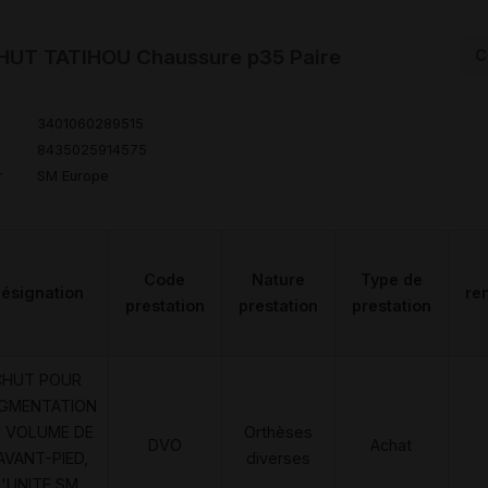
HUT TATIHOU Chaussure p35 Paire
C
3401060289515
8435025914575
r
SM Europe
Code
Nature
Type de
ésignation
re
prestation
prestation
prestation
CHUT POUR
GMENTATION
 VOLUME DE
Orthèses
DVO
Achat
'AVANT-PIED,
diverses
L'UNITE,SM