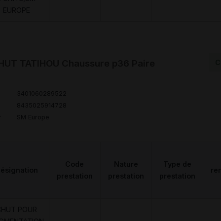
EUROPE
HUT TATIHOU Chaussure p36 Paire
C
3401060289522
8435025914728
r
SM Europe
Code
Nature
Type de
ésignation
re
prestation
prestation
prestation
CHUT POUR