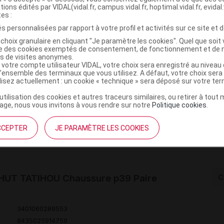
tions édités par VIDAL(vidal.fr, campus.vidal.fr, hoptimal.vidal.fr, evidal.
tes :
Code
Nature
Type de
ésignation
re
s personnalisées par rapport à votre profil et activités sur ce site et d
prestation
prestation
prestation
choix granulaire en cliquant "Je paramètre les cookies". Quel que soit 
ise des cookies exemptés de consentement, de fonctionnement et de 
es de visites anonymes.
CHUT POUR
 votre compte utilisateur VIDAL, votre choix sera enregistré au nivea
l’ensemble des terminaux que vous utilisez. A défaut, votre choix ser
GMENTATION
ilisez actuellement : un cookie « technique » sera déposé sur votre te
 VOLUME DE
Orthèses
DVO
Achat
’utilisation des cookies et autres traceurs similaires, ou retirer à tou
'AVANT-PIED,
diverses
ge, nous vous invitons à vous rendre sur notre
Politique cookies
.
L'UNITE,SM
EUROPE
CCEPTER
JE PARAMÈTRE LES COOKIES
HUT TATIHOU Chaussure p39 Paire
C
3401060289553
8435025914759