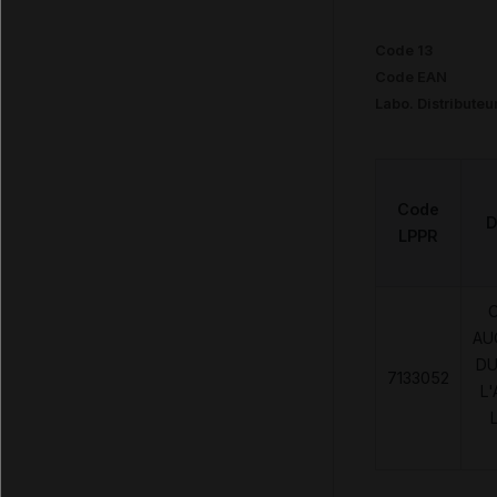
Code 13
Code EAN
Labo. Distributeu
Code
D
LPPR
AU
DU
7133052
L