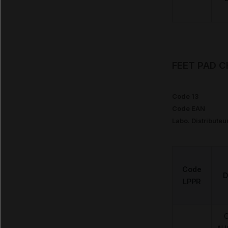
FEET PAD C
Code 13
Code EAN
Labo. Distributeu
Code
D
LPPR