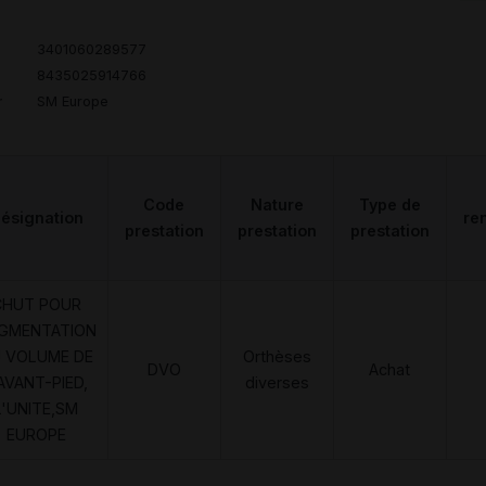
3401060289577
8435025914766
r
SM Europe
Code
Nature
Type de
ésignation
re
prestation
prestation
prestation
CHUT POUR
GMENTATION
 VOLUME DE
Orthèses
DVO
Achat
'AVANT-PIED,
diverses
L'UNITE,SM
EUROPE