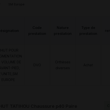
r
SM Europe
Code
Nature
Type de
ésignation
re
prestation
prestation
prestation
CHUT POUR
GMENTATION
 VOLUME DE
Orthèses
DVO
Achat
'AVANT-PIED,
diverses
L'UNITE,SM
EUROPE
HUT TATIHOU Chaussure p40 Paire
C