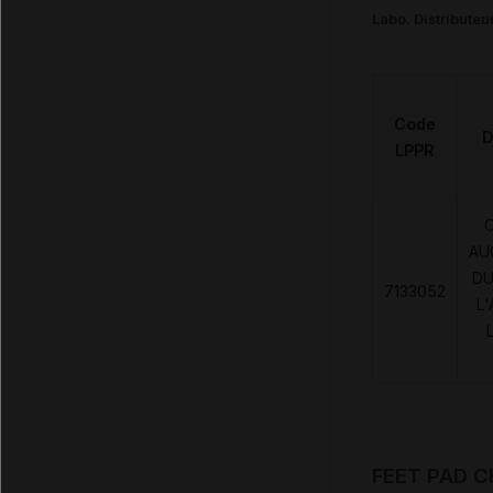
Labo. Distributeu
Code
D
LPPR
AU
DU
7133052
L
FEET PAD C