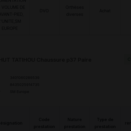
GMENTATION
 VOLUME DE
Orthèses
DVO
Achat
'AVANT-PIED,
diverses
L'UNITE,SM
EUROPE
HUT TATIHOU Chaussure p37 Paire
C
3401060289539
8435025914735
r
SM Europe
Code
Nature
Type de
ésignation
re
prestation
prestation
prestation