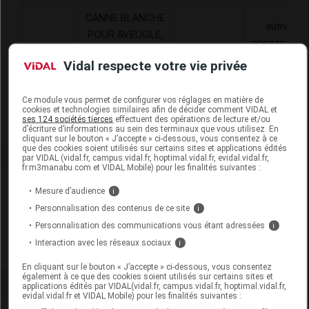
CANNE BLANCHE
autres
POUR AVEUGLE,
accessoires
PLIABLE OU
6284518
AAD
de
Vidal respecte votre vie privée
NON, A
traitement à
L'ACHAT,CANNES
domicile
FAYET SE
Ce module vous permet de configurer vos réglages en matière de
cookies et technologies similaires afin de décider comment VIDAL et
ses 124 sociétés tierces
effectuent des opérations de lecture et/ou
d’écriture d’informations au sein des terminaux que vous utilisez. En
cliquant sur le bouton « J’accepte » ci-dessous, vous consentez à ce
que des cookies soient utilisés sur certains sites et applications édités
par VIDAL (vidal.fr, campus.vidal.fr, hoptimal.vidal.fr, evidal.vidal.fr,
fr.m3manabu.com et VIDAL Mobile) pour les finalités suivantes :
Laboratoire
Mesure d’audience
i
Personnalisation des contenus de ce site
i
Cannes Fayet
Personnalisation des communications vous étant adressées
i
Interaction avec les réseaux sociaux
i
Voir la fiche laboratoire
En cliquant sur le bouton « J’accepte » ci-dessous, vous consentez
également à ce que des cookies soient utilisés sur certains sites et
applications édités par VIDAL(vidal.fr, campus.vidal.fr, hoptimal.vidal.fr,
evidal.vidal.fr et VIDAL Mobile) pour les finalités suivantes :