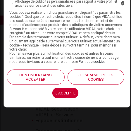
Affichage de publicités personnalisées par rapport à votre profil et
i
activités sur ce site et des sites tiers
Vous pouvez réaliser un choix granulaire en cliquant "Je paramètre les
cookies". Quel que soit votre choix, vous êtes informé que VIDAL utilise
des cookies exemptés de consentement, de fonctionnement et de
mesure d'audience pour produire des statistiques de visites anonymes.
Si vous êtes connecté à votre compte utilisateur VIDAL, votre choix sera
enregistré au niveau de votre compte VIDAL et sera appliqué depuis
l’ensemble des terminaux que vous utilisez. A défaut, votre choix sera
uniquement applicable au terminal que vous utilisez actuellement : un
cookie « technique » sera déposé sur votre terminal pour mémoriser
votre choix.
Pour en savoir plus sur l’utilisation des cookies et autres traceurs
similaires, ou retirer à tout moment votre consentement à leur usage,
nous vous invitons à vous rendre sur notre
Politique cookies
.
Espace produit
Boutique
CONTINUER SANS
JE PARAMÈTRE LES
VIDAL Expert
ACCEPTER
COOKIES
VIDAL Hoptimal
eVIDAL
J'ACCEPTE
VIDAL Mobile
VIDAL widget
VIDAL Sécurisation
VIDAL e-Services
Espace institutionnel
Qui sommes-nous ?