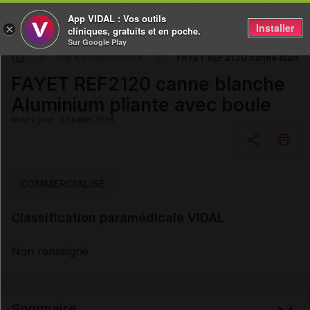
App VIDAL : Vos outils
Installer
×
cliniques, gratuits et en poche.
Sur Google Play
FAYET REF2120 canne blanche
DM & Parapharmacie
FAYET REF2120 canne blanche
Aluminium pliante avec boule
Mise à jour : 23 juillet 2026
Copier l'url
COMMERCIALISÉ
Classification paramédicale VIDAL
Email
Non renseigné
Sommaire