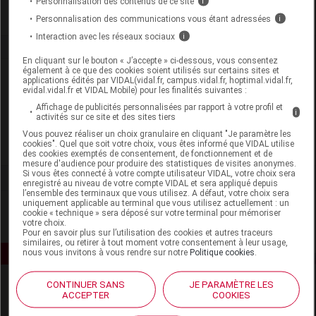
Personnalisation des contenus de ce site
i
Personnalisation des communications vous étant adressées
i
Interaction avec les réseaux sociaux
i
En cliquant sur le bouton « J’accepte » ci-dessous, vous consentez
également à ce que des cookies soient utilisés sur certains sites et
Laboratoire
applications édités par VIDAL(vidal.fr, campus.vidal.fr, hoptimal.vidal.fr,
evidal.vidal.fr et VIDAL Mobile) pour les finalités suivantes :
Affichage de publicités personnalisées par rapport à votre profil et
Soframar
i
activités sur ce site et des sites tiers
Vous pouvez réaliser un choix granulaire en cliquant "Je paramètre les
cookies". Quel que soit votre choix, vous êtes informé que VIDAL utilise
Voir la fiche laboratoire
des cookies exemptés de consentement, de fonctionnement et de
mesure d'audience pour produire des statistiques de visites anonymes.
Si vous êtes connecté à votre compte utilisateur VIDAL, votre choix sera
enregistré au niveau de votre compte VIDAL et sera appliqué depuis
l’ensemble des terminaux que vous utilisez. A défaut, votre choix sera
uniquement applicable au terminal que vous utilisez actuellement : un
cookie « technique » sera déposé sur votre terminal pour mémoriser
votre choix.
Pour en savoir plus sur l’utilisation des cookies et autres traceurs
similaires, ou retirer à tout moment votre consentement à leur usage,
nous vous invitons à vous rendre sur notre
Politique cookies
.
CONTINUER SANS
JE PARAMÈTRE LES
ACCEPTER
COOKIES