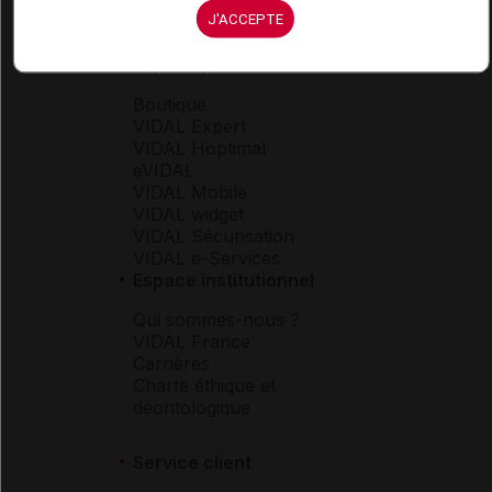
J'ACCEPTE
Espace produit
Boutique
VIDAL Expert
VIDAL Hoptimal
eVIDAL
VIDAL Mobile
VIDAL widget
VIDAL Sécurisation
VIDAL e-Services
Espace institutionnel
Qui sommes-nous ?
VIDAL France
Carrières
Charte éthique et
déontologique
Service client