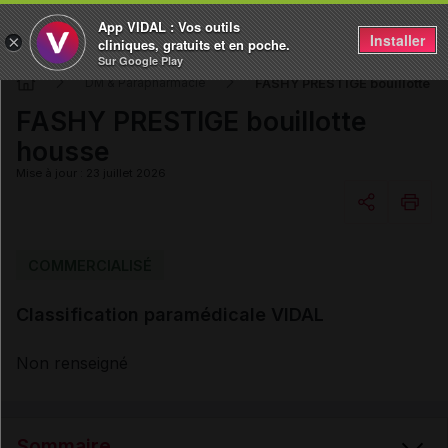
App VIDAL : Vos outils
Installer
×
cliniques, gratuits et en poche.
Sur Google Play
FASHY PRESTIGE bouillotte h
DM & Parapharmacie
FASHY PRESTIGE bouillotte
housse
Mise à jour : 23 juillet 2026
Copier l'url
COMMERCIALISÉ
Classification paramédicale VIDAL
Email
Non renseigné
Sommaire