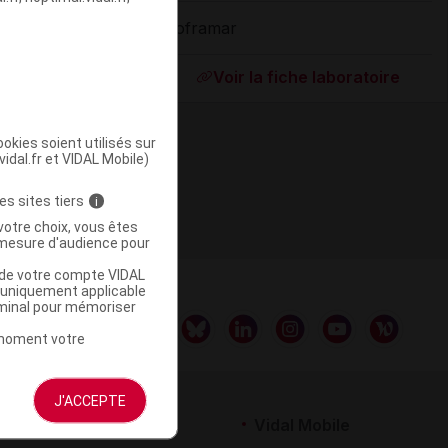
Soframar
ommercialisé
Voir la fiche laboratoire
okies soient utilisés sur
vidal.fr et VIDAL Mobile)
es sites tiers
i
votre choix, vous êtes
mesure d'audience pour
u de votre compte VIDAL
a uniquement applicable
rminal pour mémoriser
t moment votre
J'ACCEPTE
rtenaires
Vidal Mobile