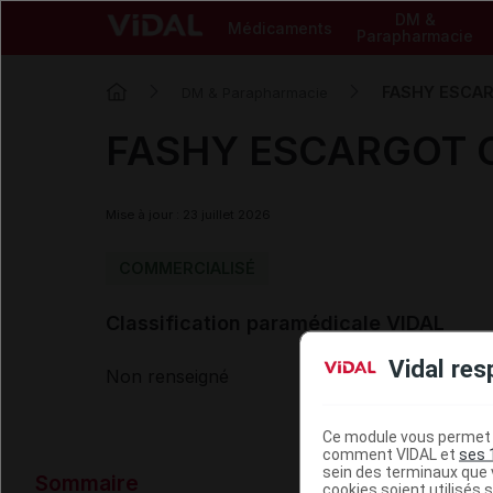
DM &
Médicaments
Parapharmacie
FASHY ESCARG
DM & Parapharmacie
FASHY ESCARGOT CAR
Mise à jour : 23 juillet 2026
COMMERCIALISÉ
Classification paramédicale VIDAL
Vidal res
Non renseigné
Ce module vous permet d
comment VIDAL et
ses 
Données ad
sein des terminaux que v
Sommaire
cookies soient utilisés s