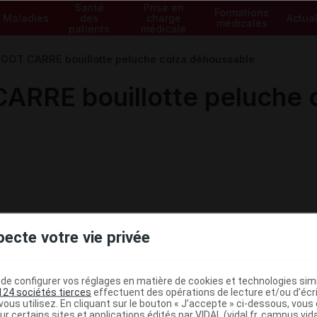
Santé
Prise en
Formations
Maladies
des
charge
Actual
médicales
patients
médicale
OT CARRE bouillotte peluche colza déhoussable
RE bouillotte peluche c
pecte votre vie privée
e configurer vos réglages en matière de cookies et technologies simil
124 sociétés tierces
effectuent des opérations de lecture et/ou d’écr
ministratives
ous utilisez. En cliquant sur le bouton « J’accepte » ci-dessous, vou
ur certains sites et applications édités par VIDAL (vidal.fr, campus.vidal.