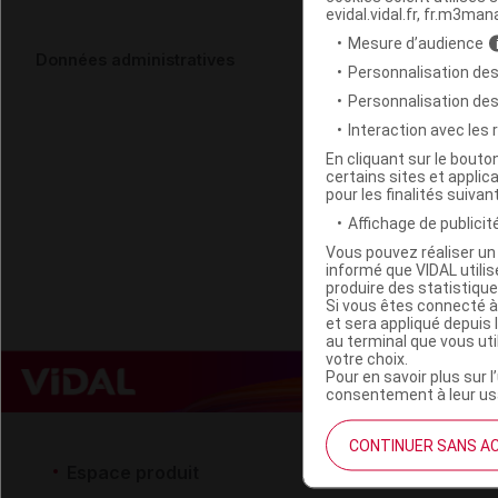
evidal.vidal.fr, fr.m3man
Mesure d’audience
FASHY ESCA
Données administratives
Personnalisation des
déhoussabl
Personnalisation de
Interaction avec les
Code EAN
En cliquant sur le bout
certains sites et applica
Labo. Distributeu
pour les finalités suivan
Remboursement
Affichage de publicité
Vous pouvez réaliser un 
informé que VIDAL util
produire des statistiqu
Si vous êtes connecté à
et sera appliqué depuis 
au terminal que vous ut
votre choix.
Pour en savoir plus sur l
consentement à leur usa
CONTINUER SANS A
Espace produit
Espace 