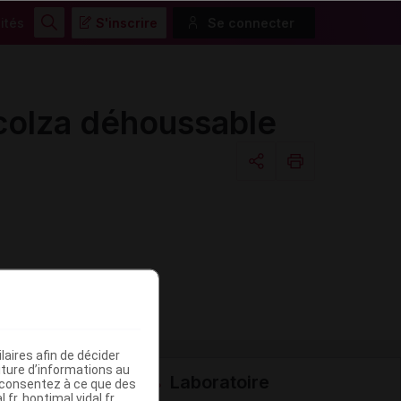
ités
S'inscrire
Se connecter
Rechercher
olza déhoussable
Copier l'url
Email
aires afin de décider
iture d’informations au
Laboratoire
s consentez à ce que des
fr, hoptimal.vidal.fr,