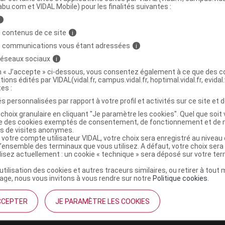
abu.com et VIDAL Mobile) pour les finalités suivantes :
i
RGOT CARRE Bouillotte peluche colza
C
 contenus de ce site
i
e
s communications vous étant adressées
i
 réseaux sociaux
i
4008339534278
on « J’accepte » ci-dessous, vous consentez également à ce que des co
tions édités par VIDAL(vidal.fr, campus.vidal.fr, hoptimal.vidal.fr, evidal.
r
Soframar
tes :
NR
s personnalisées par rapport à votre profil et activités sur ce site et d
choix granulaire en cliquant "Je paramètre les cookies". Quel que soit 
ise des cookies exemptés de consentement, de fonctionnement et de 
es de visites anonymes.
 votre compte utilisateur VIDAL, votre choix sera enregistré au nivea
l’ensemble des terminaux que vous utilisez. A défaut, votre choix ser
ilisez actuellement : un cookie « technique » sera déposé sur votre te
’utilisation des cookies et autres traceurs similaires, ou retirer à tou
ge, nous vous invitons à vous rendre sur notre
Politique cookies
.
CCEPTER
JE PARAMÈTRE LES COOKIES
institutionnel
Espace pa