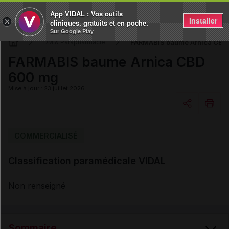
App VIDAL : Vos outils
Installer
×
cliniques, gratuits et en poche.
Sur Google Play
FARMABIS baume Arnica CBD
DM & Parapharmacie
FARMABIS baume Arnica CBD
600 mg
Mise à jour : 23 juillet 2026
Copier l'url
COMMERCIALISÉ
Classification paramédicale VIDAL
Email
Non renseigné
Sommaire