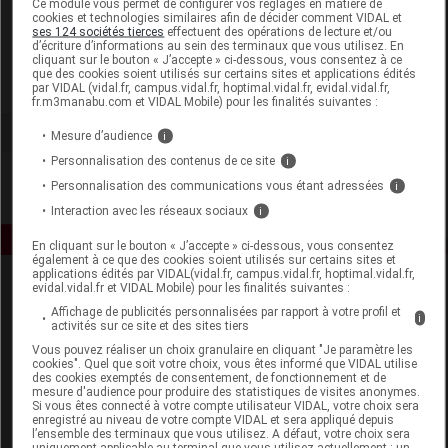
Ce module vous permet de configurer vos réglages en matière de
cookies et technologies similaires afin de décider comment VIDAL et
ses 124 sociétés tierces
effectuent des opérations de lecture et/ou
Farmabis
d’écriture d’informations au sein des terminaux que vous utilisez. En
cliquant sur le bouton « J’accepte » ci-dessous, vous consentez à ce
que des cookies soient utilisés sur certains sites et applications édités
Voir la fiche laboratoire
par VIDAL (vidal.fr, campus.vidal.fr, hoptimal.vidal.fr, evidal.vidal.fr,
fr.m3manabu.com et VIDAL Mobile) pour les finalités suivantes :
Mesure d’audience
i
Personnalisation des contenus de ce site
i
Personnalisation des communications vous étant adressées
i
Interaction avec les réseaux sociaux
i
En cliquant sur le bouton « J’accepte » ci-dessous, vous consentez
également à ce que des cookies soient utilisés sur certains sites et
applications édités par VIDAL(vidal.fr, campus.vidal.fr, hoptimal.vidal.fr,
evidal.vidal.fr et VIDAL Mobile) pour les finalités suivantes :
Affichage de publicités personnalisées par rapport à votre profil et
i
activités sur ce site et des sites tiers
Vous pouvez réaliser un choix granulaire en cliquant "Je paramètre les
cookies". Quel que soit votre choix, vous êtes informé que VIDAL utilise
des cookies exemptés de consentement, de fonctionnement et de
Espace produit
mesure d'audience pour produire des statistiques de visites anonymes.
Si vous êtes connecté à votre compte utilisateur VIDAL, votre choix sera
enregistré au niveau de votre compte VIDAL et sera appliqué depuis
Boutique
l’ensemble des terminaux que vous utilisez. A défaut, votre choix sera
VIDAL Expert
uniquement applicable au terminal que vous utilisez actuellement : un