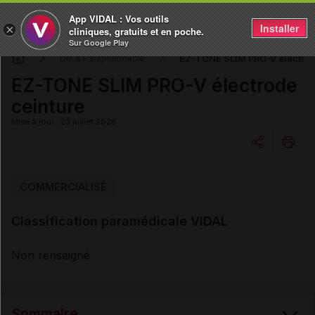
App VIDAL : Vos outils
Installer
×
cliniques, gratuits et en poche.
Sur Google Play
EZ-TONE SLIM PRO-V électrod
DM & Parapharmacie
EZ-TONE SLIM PRO-V électrode
ceinture
Mise à jour : 23 juillet 2026
Copier l'url
COMMERCIALISÉ
Classification paramédicale VIDAL
Email
Non renseigné
Sommaire