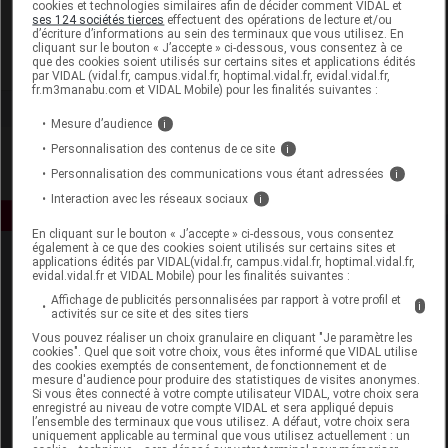
cookies et technologies similaires afin de décider comment VIDAL et
Delatex
ses 124 sociétés tierces
effectuent des opérations de lecture et/ou
d’écriture d’informations au sein des terminaux que vous utilisez. En
cliquant sur le bouton « J’accepte » ci-dessous, vous consentez à ce
que des cookies soient utilisés sur certains sites et applications édités
Voir la fiche laboratoire
par VIDAL (vidal.fr, campus.vidal.fr, hoptimal.vidal.fr, evidal.vidal.fr,
fr.m3manabu.com et VIDAL Mobile) pour les finalités suivantes :
Mesure d’audience
i
Personnalisation des contenus de ce site
i
Personnalisation des communications vous étant adressées
i
Interaction avec les réseaux sociaux
i
En cliquant sur le bouton « J’accepte » ci-dessous, vous consentez
également à ce que des cookies soient utilisés sur certains sites et
applications édités par VIDAL(vidal.fr, campus.vidal.fr, hoptimal.vidal.fr,
evidal.vidal.fr et VIDAL Mobile) pour les finalités suivantes :
Affichage de publicités personnalisées par rapport à votre profil et
i
activités sur ce site et des sites tiers
Vous pouvez réaliser un choix granulaire en cliquant "Je paramètre les
cookies". Quel que soit votre choix, vous êtes informé que VIDAL utilise
Espace produit
des cookies exemptés de consentement, de fonctionnement et de
mesure d'audience pour produire des statistiques de visites anonymes.
Si vous êtes connecté à votre compte utilisateur VIDAL, votre choix sera
Boutique
enregistré au niveau de votre compte VIDAL et sera appliqué depuis
VIDAL Expert
l’ensemble des terminaux que vous utilisez. A défaut, votre choix sera
uniquement applicable au terminal que vous utilisez actuellement : un
VIDAL Hoptimal