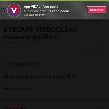
App VIDAL : Vos outils
Installer
×
cliniques, gratuits et en poche.
Sur Google Play
EYECARE MEIBOCLEAN mascara
DM & Parapharmacie
EYECARE MEIBOCLEAN
mascara purifiant
Mise à jour : 23 juillet 2026
Copier l'url
COMMERCIALISÉ
Classification paramédicale VIDAL
Email
Non renseigné
Sommaire