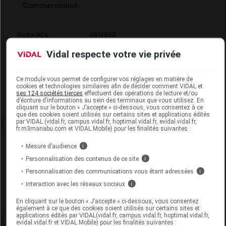
Commercialisé
Code ACL
9814862
Code 13
3401598148629
Vidal respecte votre vie privée
Code EAN
3700221313237
Labo. Distributeur
Forte Pharma
Ce module vous permet de configurer vos réglages en matière de
Remboursement
NR
cookies et technologies similaires afin de décider comment VIDAL et
ses 124 sociétés tierces
effectuent des opérations de lecture et/ou
d’écriture d’informations au sein des terminaux que vous utilisez. En
cliquant sur le bouton « J’accepte » ci-dessous, vous consentez à ce
que des cookies soient utilisés sur certains sites et applications édités
par VIDAL (vidal.fr, campus.vidal.fr, hoptimal.vidal.fr, evidal.vidal.fr,
fr.m3manabu.com et VIDAL Mobile) pour les finalités suivantes :
Laboratoire
Mesure d’audience
i
Personnalisation des contenus de ce site
i
Forte Pharma
Personnalisation des communications vous étant adressées
i
Interaction avec les réseaux sociaux
i
Voir la fiche laboratoire
En cliquant sur le bouton « J’accepte » ci-dessous, vous consentez
également à ce que des cookies soient utilisés sur certains sites et
applications édités par VIDAL(vidal.fr, campus.vidal.fr, hoptimal.vidal.fr,
evidal.vidal.fr et VIDAL Mobile) pour les finalités suivantes :