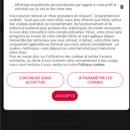
Affichage de publicités personnalisées par rapport à votre profil et
i
activités sur ce site et des sites tiers
Vous pouvez réaliser un choix granulaire en cliquant "Je paramètre les
cookies". Quel que soit votre choix, vous êtes informé que VIDAL utilise
des cookies exemptés de consentement, de fonctionnement et de
mesure d'audience pour produire des statistiques de visites anonymes.
Si vous êtes connecté à votre compte utilisateur VIDAL, votre choix sera
enregistré au niveau de votre compte VIDAL et sera appliqué depuis
l’ensemble des terminaux que vous utilisez. A défaut, votre choix sera
uniquement applicable au terminal que vous utilisez actuellement : un
cookie « technique » sera déposé sur votre terminal pour mémoriser
votre choix.
Pour en savoir plus sur l’utilisation des cookies et autres traceurs
similaires, ou retirer à tout moment votre consentement à leur usage,
nous vous invitons à vous rendre sur notre
Politique cookies
.
Espace produit
CONTINUER SANS
JE PARAMÈTRE LES
Boutique
ACCEPTER
COOKIES
VIDAL Expert
VIDAL Hoptimal
J'ACCEPTE
eVIDAL
VIDAL Mobile
VIDAL widget
VIDAL Sécurisation
VIDAL e-Services
Espace institutionnel