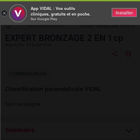
App VIDAL : Vos outils
Installer
×
cliniques, gratuits et en poche.
Sur Google Play
EXPERT BRONZAGE 2 EN 1 cp
DM & Parapharmacie
EXPERT BRONZAGE 2 EN 1 cp
Mise à jour : 23 juillet 2026
Copier l'url
COMMERCIALISÉ
Classification paramédicale VIDAL
Email
Non renseigné
Sommaire