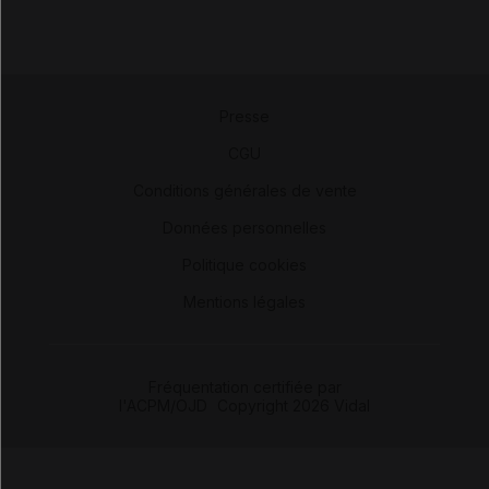
Presse
-
CGU
-
Conditions générales de vente
-
Données personnelles
-
Politique cookies
-
Mentions légales
Fréquentation certifiée par
l'ACPM/OJD
|
Copyright 2026 Vidal