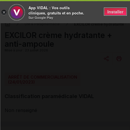
App VIDAL : Vos outils
Installer
×
cliniques, gratuits et en poche.
Sur Google Play
EXCILOR crème hydratante + 
DM & Parapharmacie
EXCILOR crème hydratante +
anti-ampoule
Mise à jour : 23 juillet 2026
Copier l'url
ARRÊT DE COMMERCIALISATION
(24/01/2023)
Email
Classification paramédicale VIDAL
Non renseigné