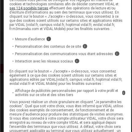
cookies et technologies similaires afin de décider comment VIDAL et
ses 124 sociétés tierces
effectuent des opérations de lecture et/ou
Coopération Pharmaceutique Française
d’écriture d’informations au sein des terminaux que vous utilisez. En
cliquant sur le bouton « J’accepte » ci-dessous, vous consentez à ce
que des cookies soient utilisés sur certains sites et applications édités
Voir la fiche laboratoire
par VIDAL (vidal.fr, campus.vidal.fr, hoptimal.vidal.fr, evidal.vidal.fr,
fr.m3manabu.com et VIDAL Mobile) pour les finalités suivantes :
Mesure d’audience
i
Personnalisation des contenus de ce site
i
Personnalisation des communications vous étant adressées
i
Interaction avec les réseaux sociaux
i
En cliquant sur le bouton « J’accepte » ci-dessous, vous consentez
également à ce que des cookies soient utilisés sur certains sites et
applications édités par VIDAL(vidal.fr, campus.vidal.fr, hoptimal.vidal.fr,
evidal.vidal.fr et VIDAL Mobile) pour les finalités suivantes :
Affichage de publicités personnalisées par rapport à votre profil et
i
activités sur ce site et des sites tiers
Vous pouvez réaliser un choix granulaire en cliquant "Je paramètre les
cookies". Quel que soit votre choix, vous êtes informé que VIDAL utilise
des cookies exemptés de consentement, de fonctionnement et de
Espace produit
mesure d'audience pour produire des statistiques de visites anonymes.
Si vous êtes connecté à votre compte utilisateur VIDAL, votre choix sera
Boutique
enregistré au niveau de votre compte VIDAL et sera appliqué depuis
l’ensemble des terminaux que vous utilisez. A défaut, votre choix sera
VIDAL Expert
uniquement applicable au terminal que vous utilisez actuellement : un