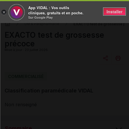
App VIDAL : Vos outils
Installer
×
cliniques, gratuits et en poche.
Sur Google Play
EXACTO test de grossesse pr
DM & Parapharmacie
EXACTO test de grossesse
précoce
Mise à jour : 23 juillet 2026
Copier l'url
COMMERCIALISÉ
Classification paramédicale VIDAL
Email
Non renseigné
Sommaire