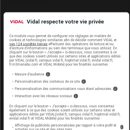
Code EAN
3532678593500
Vidal respecte votre vie privée
Labo. Distributeur
Biosynex
Remboursement
NR
Ce module vous permet de configurer vos réglages en matière de
cookies et technologies similaires afin de décider comment VIDAL et
ses 124 sociétés tierces
effectuent des opérations de lecture et/ou
d’écriture d’informations au sein des terminaux que vous utilisez. En
cliquant sur le bouton « J’accepte » ci-dessous, vous consentez à ce
que des cookies soient utilisés sur certains sites et applications édités
par VIDAL (vidal.fr, campus.vidal.fr, hoptimal.vidal.fr, evidal.vidal.fr,
fr.m3manabu.com et VIDAL Mobile) pour les finalités suivantes :
Laboratoire
Mesure d’audience
i
Biosynex
Personnalisation des contenus de ce site
i
Personnalisation des communications vous étant adressées
i
Voir la fiche laboratoire
Interaction avec les réseaux sociaux
i
En cliquant sur le bouton « J’accepte » ci-dessous, vous consentez
également à ce que des cookies soient utilisés sur certains sites et
applications édités par VIDAL(vidal.fr, campus.vidal.fr, hoptimal.vidal.fr,
evidal.vidal.fr et VIDAL Mobile) pour les finalités suivantes :
Affichage de publicités personnalisées par rapport à votre profil et
i
activités sur ce site et des sites tiers