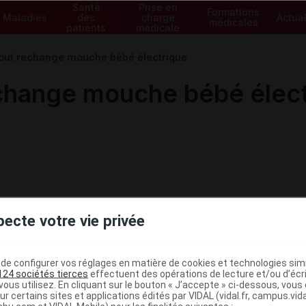
Santé
Prise en
Formations
Maladies
des
charge
Actual
médicales
patients
médicale
t rechange mouche bébé électrique
hange mouche bébé élect
pecte votre vie privée
e configurer vos réglages en matière de cookies et technologies simil
124 sociétés tierces
effectuent des opérations de lecture et/ou d’écr
ous utilisez. En cliquant sur le bouton « J’accepte » ci-dessous, vou
ministratives
ur certains sites et applications édités par VIDAL (vidal.fr, campus.vidal.