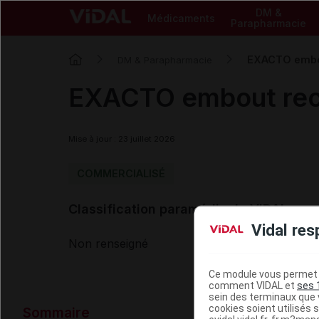
DM &
Médicaments
Parapharmacie
EXACTO embou
DM & Parapharmacie
EXACTO embout rec
Mise à jour : 23 juillet 2026
COMMERCIALISÉ
Classification paramédicale VIDAL
Vidal res
Non renseigné
Ce module vous permet d
comment VIDAL et
ses 
sein des terminaux que v
Données ad
cookies soient utilisés s
Sommaire