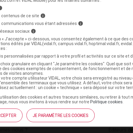
abu.com et VIDAL Mobile) pour les finalités suivantes :
i
out rechange mouche bébé électrique B/3
C
 contenus de ce site
i
s communications vous étant adressées
i
 réseaux sociaux
i
3532678590851
on « J’accepte » ci-dessous, vous consentez également à ce que des co
r
Biosynex
tions édités par VIDAL(vidal.fr, campus.vidal.fr, hoptimal.vidal.fr, evidal.
NR
tes :
s personnalisées par rapport à votre profil et activités sur ce site et d
choix granulaire en cliquant "Je paramètre les cookies". Quel que soit 
ise des cookies exemptés de consentement, de fonctionnement et de 
es de visites anonymes.
 votre compte utilisateur VIDAL, votre choix sera enregistré au nivea
l’ensemble des terminaux que vous utilisez. A défaut, votre choix ser
ilisez actuellement : un cookie « technique » sera déposé sur votre te
’utilisation des cookies et autres traceurs similaires, ou retirer à tou
ge, nous vous invitons à vous rendre sur notre
Politique cookies
.
CCEPTER
JE PARAMÈTRE LES COOKIES
institutionnel
Espace pa
mmes-nous ?
Éditeurs de