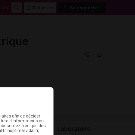
ités
S'inscrire
Se connecter
Rechercher
rique
Copier l'url
Email
aires afin de décider
iture d’informations au
s consentez à ce que des
Laboratoire
fr, hoptimal.vidal.fr,