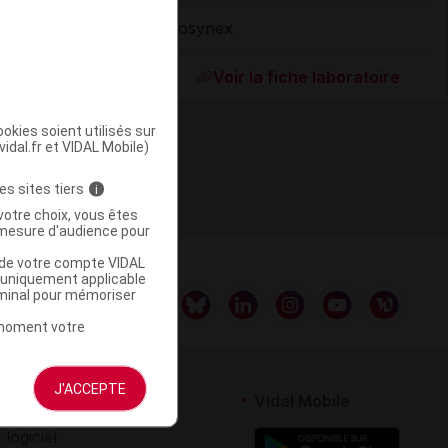
Biosynex
ommercialisé
Voir la fiche laboratoire
okies soient utilisés sur
vidal.fr et VIDAL Mobile)
es sites tiers
i
votre choix, vous êtes
mesure d'audience pour
u de votre compte VIDAL
a uniquement applicable
rminal pour mémoriser
t moment votre
J'ACCEPTE
rtenaires
Vidal Mobile
 logiciel