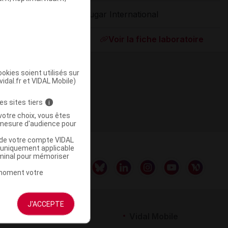
Sugar International
ommercialisé
Voir la fiche laboratoire
okies soient utilisés sur
vidal.fr et VIDAL Mobile)
es sites tiers
i
votre choix, vous êtes
mesure d'audience pour
u de votre compte VIDAL
a uniquement applicable
rminal pour mémoriser
t moment votre
J'ACCEPTE
rtenaires
Vidal Mobile