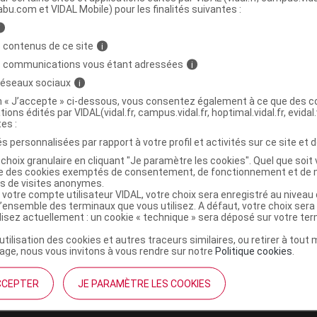
abu.com et VIDAL Mobile) pour les finalités suivantes :
i
timulateur électrostimulation & biofeedback
C
 contenus de ce site
i
s communications vous étant adressées
i
 réseaux sociaux
i
3665591000098
on « J’accepte » ci-dessous, vous consentez également à ce que des co
tions édités par VIDAL(vidal.fr, campus.vidal.fr, hoptimal.vidal.fr, evidal.
r
Sugar International
tes :
NR
s personnalisées par rapport à votre profil et activités sur ce site et d
choix granulaire en cliquant "Je paramètre les cookies". Quel que soit 
ise des cookies exemptés de consentement, de fonctionnement et de 
es de visites anonymes.
 votre compte utilisateur VIDAL, votre choix sera enregistré au nivea
l’ensemble des terminaux que vous utilisez. A défaut, votre choix ser
ilisez actuellement : un cookie « technique » sera déposé sur votre te
’utilisation des cookies et autres traceurs similaires, ou retirer à tou
ge, nous vous invitons à vous rendre sur notre
Politique cookies
.
CCEPTER
JE PARAMÈTRE LES COOKIES
institutionnel
Espace pa