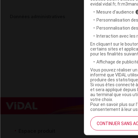
evidal.vidal.fr, fr.m3man
Mesure d’audience
EVOSTIM E S
Données administratives
Personnalisation des
B/1
Personnalisation de
Interaction avec les
Code EAN
En cliquant sur le bout
certains sites et applica
Labo. Distributeu
pour les finalités suivan
Remboursement
Affichage de publicité
Vous pouvez réaliser un 
informé que VIDAL util
produire des statistiqu
Si vous êtes connecté à
et sera appliqué depuis 
au terminal que vous ut
votre choix.
Pour en savoir plus sur l
consentement à leur usa
CONTINUER SANS A
Espace produit
Espace 