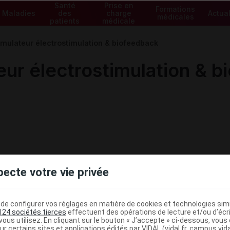
Santé
Prise en
Formations
Maladies
des
charge
Actual
médicales
patients
médicale
mulateur électrostimulation & biofeedback
ur électrostimulation & b
pecte votre vie privée
e configurer vos réglages en matière de cookies et technologies simil
124 sociétés tierces
effectuent des opérations de lecture et/ou d’écr
ministratives
ous utilisez. En cliquant sur le bouton « J’accepte » ci-dessous, vou
ur certains sites et applications édités par VIDAL (vidal.fr, campus.vidal.