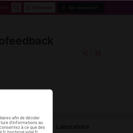
ités
S'inscrire
Se connecter
Rechercher
iofeedback
Copier l'url
Email
aires afin de décider
iture d’informations au
Laboratoire
s consentez à ce que des
fr, hoptimal.vidal.fr,