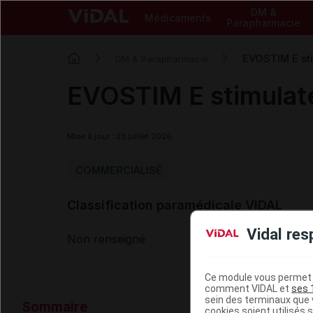
DM &
Médicaments
Parapharmacie
EVOSTIM E sti
DM & Parapharmacie
EVOSTIM E stimulate
Mise à jour : 23 juillet 2026
COMMERCIALISÉ
Classification paramédicale VIDAL
Vidal res
Non renseigné
Ce module vous permet d
comment VIDAL et
ses 
Données ad
sein des terminaux que v
Sommaire
cookies soient utilisés s