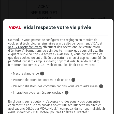
ACHAT
NEBULISEUR ET
MASQUE
appareillage
1110943
APPAREIL
AAR
d'assistance
Vidal respecte votre vie privée
PNEUMATIQUE
respiratoire
SANS HUMID.,
Ce module vous permet de configurer vos réglages en matière de
MUCOVISCIDOSE
cookies et technologies similaires afin de décider comment VIDAL et
ses 124 sociétés tierces
effectuent des opérations de lecture et/ou
d’écriture d’informations au sein des terminaux que vous utilisez. En
cliquant sur le bouton « J’accepte » ci-dessous, vous consentez à ce
que des cookies soient utilisés sur certains sites et applications édités
par VIDAL (vidal.fr, campus.vidal.fr, hoptimal.vidal.fr, evidal.vidal.fr,
fr.m3manabu.com et VIDAL Mobile) pour les finalités suivantes :
Laboratoire
Mesure d’audience
i
Personnalisation des contenus de ce site
i
Flomed Service
Personnalisation des communications vous étant adressées
i
Interaction avec les réseaux sociaux
i
Voir la fiche laboratoire
En cliquant sur le bouton « J’accepte » ci-dessous, vous consentez
également à ce que des cookies soient utilisés sur certains sites et
applications édités par VIDAL(vidal.fr, campus.vidal.fr, hoptimal.vidal.fr,
evidal.vidal.fr et VIDAL Mobile) pour les finalités suivantes :