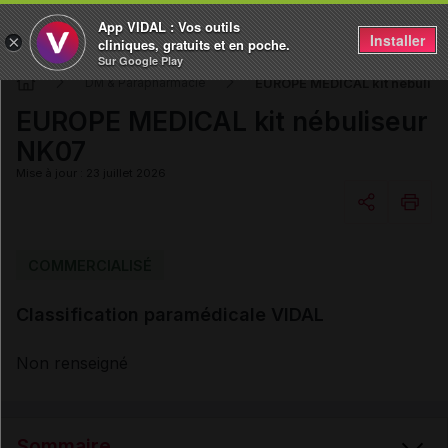
App VIDAL : Vos outils
Installer
×
cliniques, gratuits et en poche.
Sur Google Play
EUROPE MEDICAL kit nébulise
DM & Parapharmacie
EUROPE MEDICAL kit nébuliseur
NK07
Mise à jour : 23 juillet 2026
Copier l'url
COMMERCIALISÉ
Classification paramédicale VIDAL
Email
Non renseigné
Sommaire