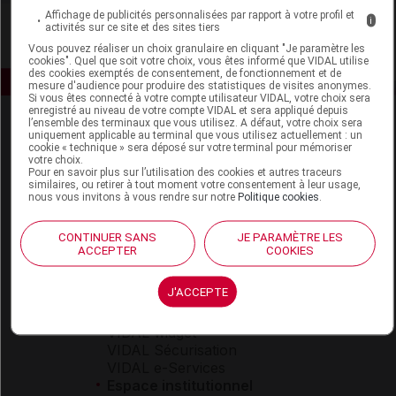
Affichage de publicités personnalisées par rapport à votre profil et
i
activités sur ce site et des sites tiers
Vous pouvez réaliser un choix granulaire en cliquant "Je paramètre les
cookies". Quel que soit votre choix, vous êtes informé que VIDAL utilise
des cookies exemptés de consentement, de fonctionnement et de
mesure d'audience pour produire des statistiques de visites anonymes.
Si vous êtes connecté à votre compte utilisateur VIDAL, votre choix sera
enregistré au niveau de votre compte VIDAL et sera appliqué depuis
l’ensemble des terminaux que vous utilisez. A défaut, votre choix sera
uniquement applicable au terminal que vous utilisez actuellement : un
cookie « technique » sera déposé sur votre terminal pour mémoriser
votre choix.
Pour en savoir plus sur l’utilisation des cookies et autres traceurs
similaires, ou retirer à tout moment votre consentement à leur usage,
nous vous invitons à vous rendre sur notre
Politique cookies
.
Espace produit
CONTINUER SANS
JE PARAMÈTRE LES
Boutique
ACCEPTER
COOKIES
VIDAL Expert
VIDAL Hoptimal
J'ACCEPTE
eVIDAL
VIDAL Mobile
VIDAL widget
VIDAL Sécurisation
VIDAL e-Services
Espace institutionnel