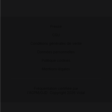
Presse
-
CGU
-
Conditions générales de vente
-
Données personnelles
-
Politique cookies
-
Mentions légales
Fréquentation certifiée par
l'ACPM/OJD
|
Copyright 2026 Vidal