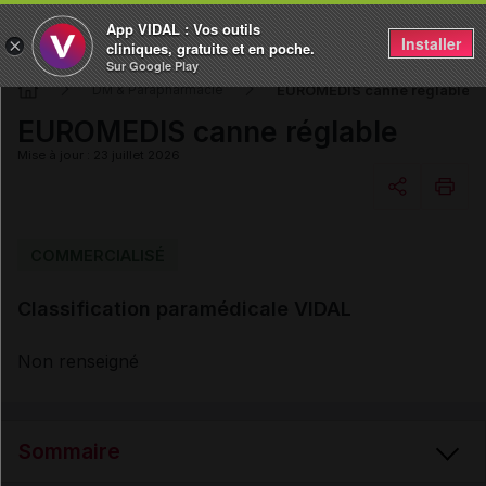
App VIDAL : Vos outils
Installer
×
cliniques, gratuits et en poche.
Sur Google Play
EUROMEDIS canne réglable
DM & Parapharmacie
EUROMEDIS canne réglable
Mise à jour : 23 juillet 2026
Copier l'url
COMMERCIALISÉ
Classification paramédicale VIDAL
Email
Non renseigné
Sommaire