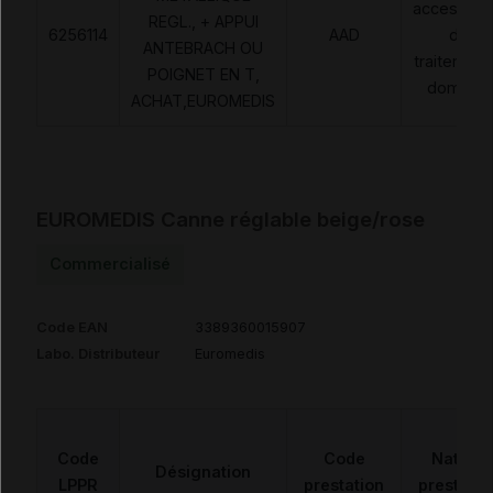
accessoir
REGL., + APPUI
6256114
AAD
de
ANTEBRACH OU
traitement
POIGNET EN T,
domicile
ACHAT,EUROMEDIS
EUROMEDIS Canne réglable beige/rose
Commercialisé
Code EAN
3389360015907
Labo. Distributeur
Euromedis
Code
Code
Nature
Désignation
LPPR
prestation
prestatio