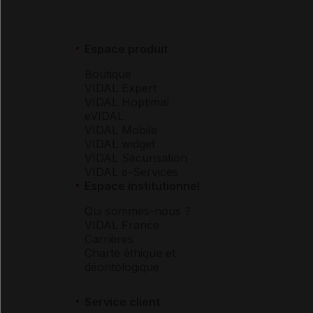
Espace produit
Boutique
VIDAL Expert
VIDAL Hoptimal
eVIDAL
VIDAL Mobile
VIDAL widget
VIDAL Sécurisation
VIDAL e-Services
Espace institutionnel
Qui sommes-nous ?
VIDAL France
Carrières
Charte éthique et
déontologique
Service client