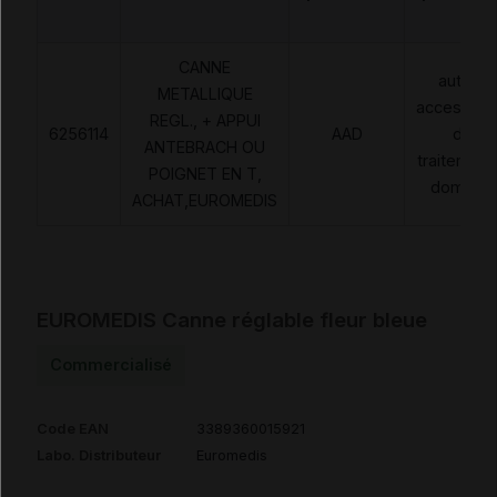
CANNE
autres
METALLIQUE
accessoir
REGL., + APPUI
6256114
AAD
de
ANTEBRACH OU
traitement
POIGNET EN T,
domicile
ACHAT,EUROMEDIS
EUROMEDIS Canne réglable fleur bleue
Commercialisé
Code EAN
3389360015921
Labo. Distributeur
Euromedis