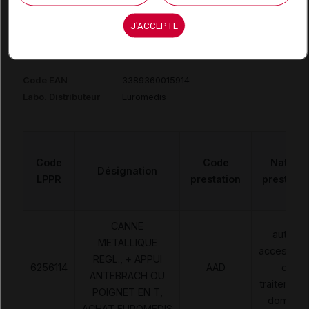
EUROMEDIS Canne réglable rouge
J'ACCEPTE
Commercialisé
Code EAN
3389360015914
Labo. Distributeur
Euromedis
Code
Code
Nature
Désignation
LPPR
prestation
prestatio
CANNE
autres
METALLIQUE
accessoir
REGL., + APPUI
6256114
AAD
de
ANTEBRACH OU
traitement
POIGNET EN T,
domicile
ACHAT,EUROMEDIS