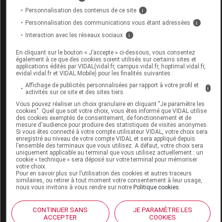
Personnalisation des contenus de ce site
i
Code EAN
3389360014405
Personnalisation des communications vous étant adressées
i
Labo. Distributeur
Euromedis
Interaction avec les réseaux sociaux
i
En cliquant sur le bouton « J’accepte » ci-dessous, vous consentez
également à ce que des cookies soient utilisés sur certains sites et
applications édités par VIDAL(vidal.fr, campus.vidal.fr, hoptimal.vidal.fr,
Code
Code
Nature
evidal.vidal.fr et VIDAL Mobile) pour les finalités suivantes :
Désignation
LPPR
prestation
prestatio
Affichage de publicités personnalisées par rapport à votre profil et
i
activités sur ce site et des sites tiers
Vous pouvez réaliser un choix granulaire en cliquant "Je paramètre les
cookies". Quel que soit votre choix, vous êtes informé que VIDAL utilise
CANNE
des cookies exemptés de consentement, de fonctionnement et de
autres
mesure d'audience pour produire des statistiques de visites anonymes.
METALLIQUE
Si vous êtes connecté à votre compte utilisateur VIDAL, votre choix sera
accessoir
enregistré au niveau de votre compte VIDAL et sera appliqué depuis
REGL., + APPUI
l’ensemble des terminaux que vous utilisez. A défaut, votre choix sera
6256114
AAD
de
uniquement applicable au terminal que vous utilisez actuellement : un
ANTEBRACH OU
traitement
cookie « technique » sera déposé sur votre terminal pour mémoriser
POIGNET EN T,
votre choix.
domicile
Pour en savoir plus sur l’utilisation des cookies et autres traceurs
ACHAT,EUROMEDIS
similaires, ou retirer à tout moment votre consentement à leur usage,
nous vous invitons à vous rendre sur notre
Politique cookies
.
CONTINUER SANS
JE PARAMÈTRE LES
ACCEPTER
COOKIES