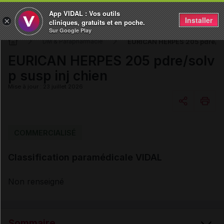
App VIDAL : Vos outils
Installer
×
cliniques, gratuits et en poche.
Sur Google Play
EURICAN HERPES 205 pdre/solv
DM & Parapharmacie
EURICAN HERPES 205 pdre/solv
p susp inj chien
Mise à jour : 23 juillet 2026
Copier l'url
COMMERCIALISÉ
Classification paramédicale VIDAL
Email
Non renseigné
Sommaire