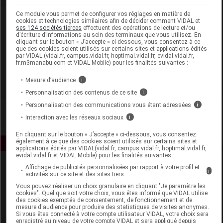
Ce module vous permet de configurer vos réglages en matière de
Laboratoire
cookies et technologies similaires afin de décider comment VIDAL et
ses 124 sociétés tierces
effectuent des opérations de lecture et/ou
d’écriture d’informations au sein des terminaux que vous utilisez. En
cliquant sur le bouton « J’accepte » ci-dessous, vous consentez à ce
Boehringer Ingelheim Animal Health France
que des cookies soient utilisés sur certains sites et applications édités
par VIDAL (vidal.fr, campus.vidal.fr, hoptimal.vidal.fr, evidal.vidal.fr,
fr.m3manabu.com et VIDAL Mobile) pour les finalités suivantes :
Voir la fiche laboratoire
Mesure d’audience
i
Personnalisation des contenus de ce site
i
Personnalisation des communications vous étant adressées
i
Interaction avec les réseaux sociaux
i
En cliquant sur le bouton « J’accepte » ci-dessous, vous consentez
également à ce que des cookies soient utilisés sur certains sites et
applications édités par VIDAL(vidal.fr, campus.vidal.fr, hoptimal.vidal.fr,
evidal.vidal.fr et VIDAL Mobile) pour les finalités suivantes :
Affichage de publicités personnalisées par rapport à votre profil et
i
activités sur ce site et des sites tiers
Vous pouvez réaliser un choix granulaire en cliquant "Je paramètre les
cookies". Quel que soit votre choix, vous êtes informé que VIDAL utilise
des cookies exemptés de consentement, de fonctionnement et de
mesure d'audience pour produire des statistiques de visites anonymes.
Si vous êtes connecté à votre compte utilisateur VIDAL, votre choix sera
Espace produit
enregistré au niveau de votre compte VIDAL et sera appliqué depuis