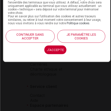
l’ensemble des terminaux que vous utilisez. A défaut, votre choix sera
Boutique
uniquement applicable au terminal que vous utilisez actuellement : un
cookie « technique » sera déposé sur votre terminal pour mémoriser
VIDAL Expert
votre choix.
VIDAL Hoptimal
Pour en savoir plus sur l’utilisation des cookies et autres traceurs
similaires, ou retirer à tout moment votre consentement à leur usage,
eVIDAL
nous vous invitons à vous rendre sur notre
Politique cookies
.
VIDAL Mobile
VIDAL widget
CONTINUER SANS
JE PARAMÈTRE LES
VIDAL Sécurisation
ACCEPTER
COOKIES
VIDAL e-Services
Espace institutionnel
J'ACCEPTE
Qui sommes-nous ?
VIDAL France
Carrières
Charte éthique et
déontologique
Service client
Contact
Aide
Espace partenaires