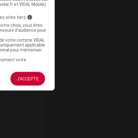
vidal.fr et VIDAL Mobile)
es sites tiers
i
votre choix, vous êtes
mesure d'audience pour
u de votre compte VIDAL
a uniquement applicable
rminal pour mémoriser
t moment votre
ommercialisé
J'ACCEPTE