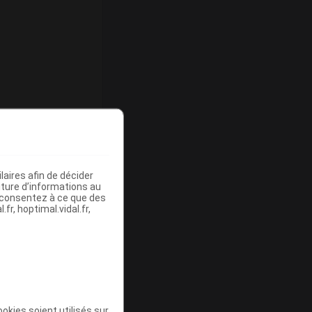
ommercialisé
aires afin de décider
iture d’informations au
s consentez à ce que des
fr, hoptimal.vidal.fr,
ommercialisé
okies soient utilisés sur