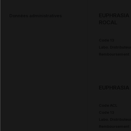
EUPHRASIA 
Données administratives
ROCAL
Code 13
Labo. Distributeu
Remboursement
EUPHRASIA 
Code ACL
Code 13
Labo. Distributeu
Remboursement