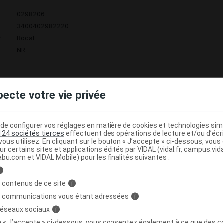
0298206
3400402982220
r
Rocal
NR
pecte votre vie privée
OFFICINALIS 15CH GOUTTES 60ML ROCAL
C
e configurer vos réglages en matière de cookies et technologies simil
124 sociétés tierces
effectuent des opérations de lecture et/ou d’écr
3400402984279
ous utilisez. En cliquant sur le bouton « J’accepte » ci-dessous, vou
ur certains sites et applications édités par VIDAL (vidal.fr, campus.vidal.
r
Rocal
abu.com et VIDAL Mobile) pour les finalités suivantes :
NR
i
 contenus de ce site
i
s communications vous étant adressées
i
 réseaux sociaux
i
OFFICINALIS 15CH GOUTTES A L'EAU 125ML
C
on « J’accepte » ci-dessous, vous consentez également à ce que des co