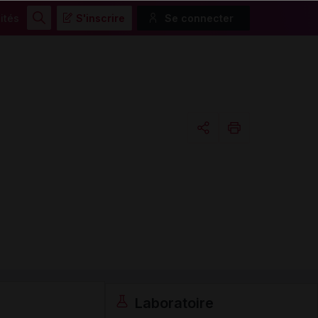
ités
S'inscrire
Se connecter
Rechercher
Copier l'url
Email
Laboratoire