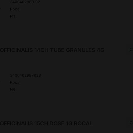
3400402988192
r
Rocal
NR
OFFICINALIS 14CH TUBE GRANULES 4G
C
3400402987928
r
Rocal
NR
OFFICINALIS 15CH DOSE 1G ROCAL
C