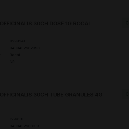
OFFICINALIS 30CH DOSE 1G ROCAL
C
0298241
3400402982398
r
Rocal
NR
OFFICINALIS 30CH TUBE GRANULES 4G
C
1298131
3400402988109