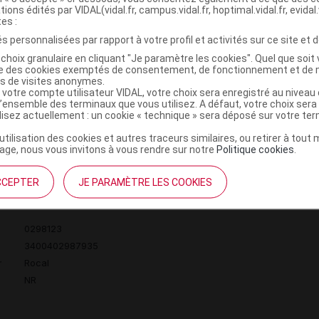
tions édités par VIDAL(vidal.fr, campus.vidal.fr, hoptimal.vidal.fr, evidal.
tes :
s personnalisées par rapport à votre profil et activités sur ce site et d
3400402982923
choix granulaire en cliquant "Je paramètre les cookies". Quel que soit 
ise des cookies exemptés de consentement, de fonctionnement et de 
r
Rocal
es de visites anonymes.
NR
 votre compte utilisateur VIDAL, votre choix sera enregistré au nivea
l’ensemble des terminaux que vous utilisez. A défaut, votre choix ser
ilisez actuellement : un cookie « technique » sera déposé sur votre te
’utilisation des cookies et autres traceurs similaires, ou retirer à tou
ge, nous vous invitons à vous rendre sur notre
Politique cookies
.
OFFICINALIS 15CH TUBE GRANULES 4G
C
CCEPTER
JE PARAMÈTRE LES COOKIES
0298123
3400402987935
r
Rocal
NR