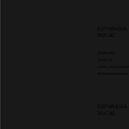
EUPHRASIA 
ROCAL
Code ACL
Code 13
Labo. Distributeu
Remboursement
EUPHRASIA 
ROCAL