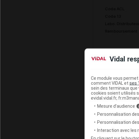
Code ACL
Code 13
Labo. Distributeu
Remboursement
Vidal res
EUPHRASIA 
Ce module vous permet d
comment VIDAL et
ses 
Code 13
sein des terminaux que v
cookies soient utilisés s
Labo. Distributeu
evidal.vidal.fr, fr.m3man
Remboursement
Mesure d’audience
Personnalisation des
Personnalisation de
Interaction avec les
EUPHRASIA 
En cliquant sur le bout