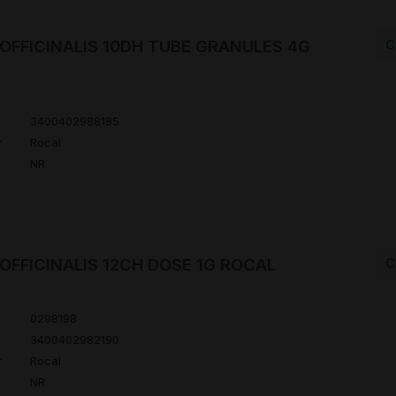
OFFICINALIS 10DH TUBE GRANULES 4G
C
3400402988185
r
Rocal
NR
OFFICINALIS 12CH DOSE 1G ROCAL
C
0298198
3400402982190
r
Rocal
NR