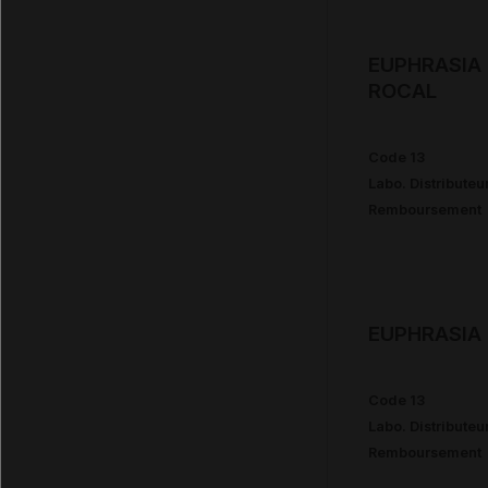
EUPHRASIA 
ROCAL
Code 13
Labo. Distributeu
Remboursement
EUPHRASIA 
Code 13
Labo. Distributeu
Remboursement