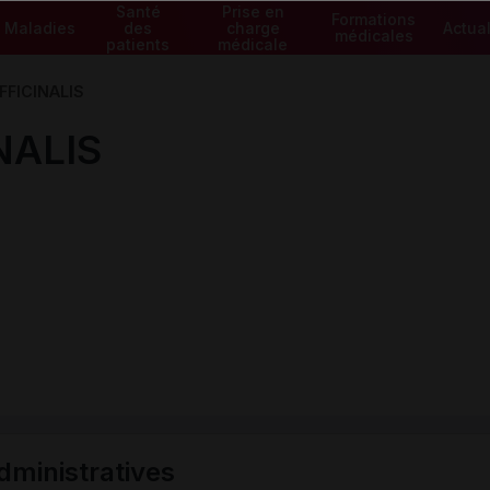
Santé
Prise en
Formations
Maladies
des
charge
Actual
médicales
patients
médicale
FFICINALIS
NALIS
ministratives