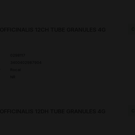
OFFICINALIS 12CH TUBE GRANULES 4G
C
0298117
3400402987904
r
Rocal
NR
OFFICINALIS 12DH TUBE GRANULES 4G
C