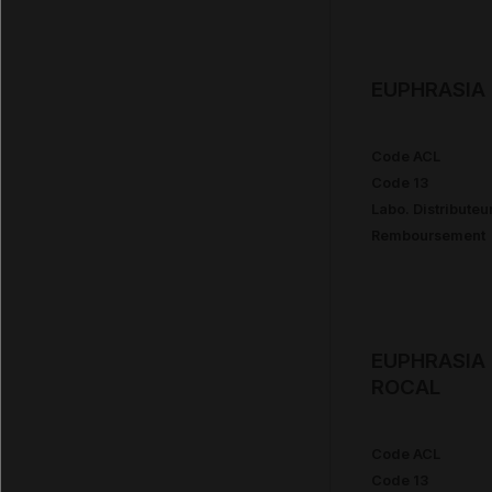
EUPHRASIA 
Code ACL
Code 13
Labo. Distributeu
Remboursement
EUPHRASIA 
ROCAL
Code ACL
Code 13