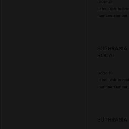
Code 13
Labo. Distributeu
Remboursement
EUPHRASIA 
ROCAL
Code 13
Labo. Distributeu
Remboursement
EUPHRASIA 